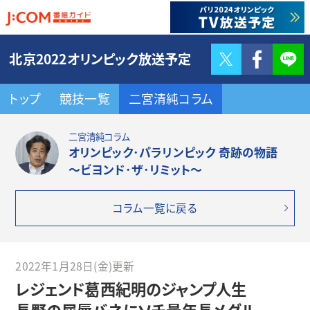
Twitter
F
北京2022オリンピック放送予定
トップ
競技一覧
二宮清純コラム
二宮清純コラム
オリンピック･パラリンピック 奇跡の物語
～ビヨンド･ザ･リミット～
コラム一覧に戻る
2022年1月28日(金)更新
レジェンド葛西紀明のジャンプ人生