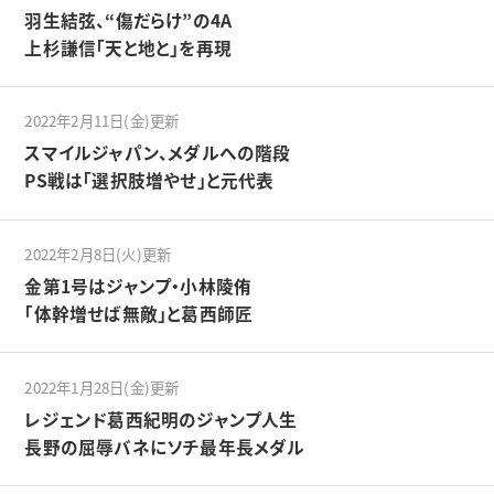
羽生結弦、“傷だらけ”の4A
上杉謙信「天と地と」を再現
2022年2月11日(金)更新
スマイルジャパン、メダルへの階段
PS戦は「選択肢増やせ」と元代表
2022年2月8日(火)更新
金第1号はジャンプ・小林陵侑
「体幹増せば無敵」と葛西師匠
2022年1月28日(金)更新
レジェンド葛西紀明のジャンプ人生
長野の屈辱バネにソチ最年長メダル