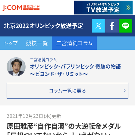
Twitter
F
北京2022オリンピック放送予定
トップ
競技一覧
二宮清純コラム
二宮清純コラム
オリンピック･パラリンピック 奇跡の物語
～ビヨンド･ザ･リミット～
コラム一覧に戻る
2021年12月23日(木)更新
原田雅彦“自作自演”の大逆転金メダル