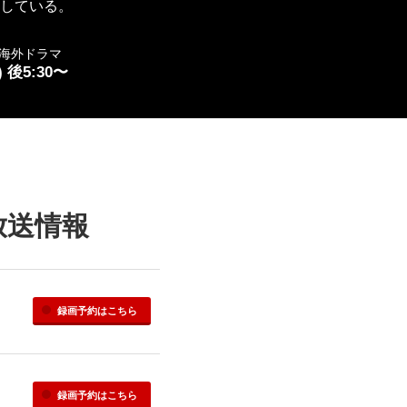
している。
D 海外ドラマ
) 後5:30〜
放送情報
録画予約
はこちら
録画予約
はこちら