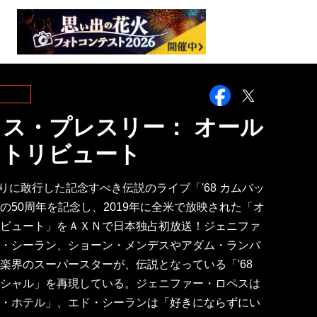
Facebook
Twitter
ス・プレスリー： オール
・トリビュート
ぶりに敢行した記念すべき伝説のライブ「'68 カムバッ
の50周年を記念し、2019年に全米で放映された「オ
ビュート」をＡＸＮで日本独占初放送！ジェニファ
・シーラン、ショーン・メンデスやアダム・ランバ
楽界のスーパースターが、伝説となっている「'68
シャル」を再現している。ジェニファー・ロペスは
・ホテル」、エド・シーランは「好きにならずにい