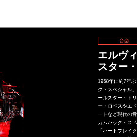
音楽
エルヴィ
スター
1968年に約7年
ク・スペシャル」
ールスター・トリ
ー・ロペスやエド
ートなど現代の音
カムバック・スペ
「ハートブレイク