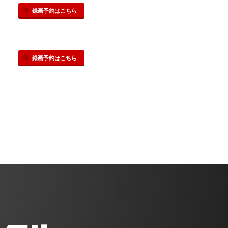
録画予約
はこちら
録画予約
はこちら