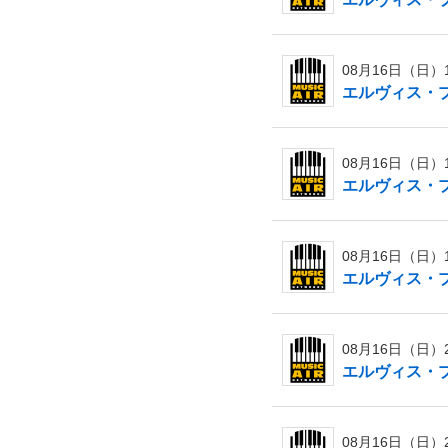
08月16日（日）18
エルヴィス・
08月16日（日）18
エルヴィス・プ
08月16日（日）19
エルヴィス・
08月16日（日）20
エルヴィス・
08月16日（日）21