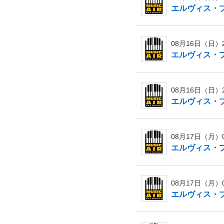
エルヴィス・
08月16日（日）21
エルヴィス・
08月16日（日）23
エルヴィス・
08月17日（月）01
エルヴィス・
08月17日（月）01
エルヴィス・