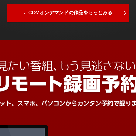
J:COMオンデマンドの
作品をもっとみる