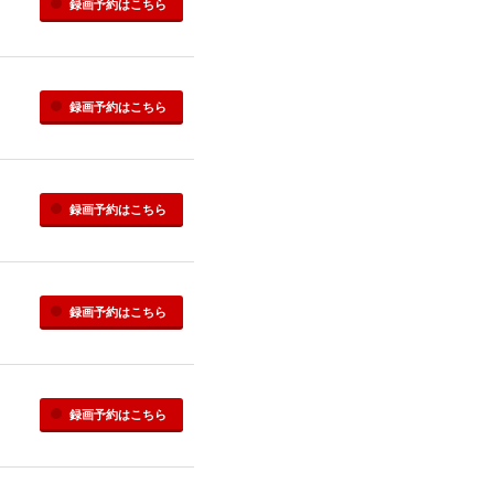
録画予約
はこちら
録画予約
はこちら
録画予約
はこちら
録画予約
はこちら
録画予約
はこちら