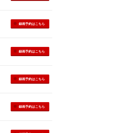
録画予約
はこちら
録画予約
はこちら
録画予約
はこちら
録画予約
はこちら