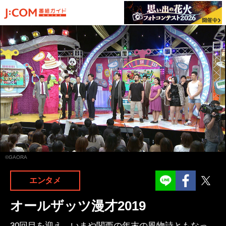
©GAORA
Facebook
Twit
エンタメ
オールザッツ漫才2019
30回目を迎え、いまや関西の年末の風物詩ともなっ