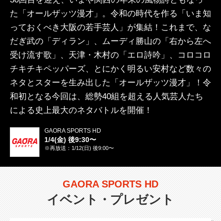
た「オールザッツ漫才」。令和の時代を作る「いま知
っておくべき大阪の若手芸人」が集結！これまで、な
だぎ武の「ディラン」、ムーディ勝山の「右から左へ
受け流す歌」、天津・木村の「エロ詩吟」、コロコロ
チキチキペッパーズ、とにかく明るい安村など数々の
ネタとスターを生み出した「オールザッツ漫才」！令
和初となる今回は、総勢40組を超える人気芸人たち
による史上最大のネタバトルを開催！
GAORA SPORTS HD
1/4(金) 後9:30〜
※再放送：1/12(日) 後9:00〜
GAORA SPORTS HD
イベント・プレゼント