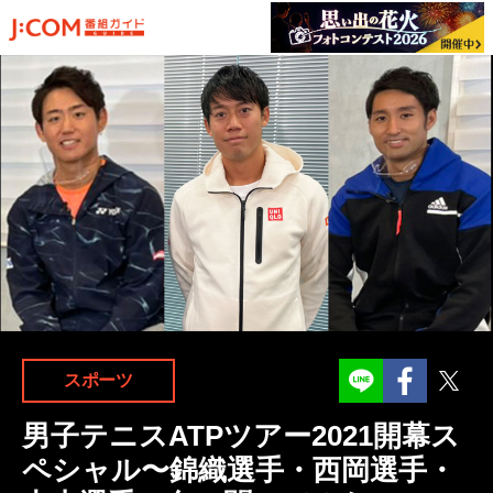
Facebook
Twit
スポーツ
男子テニスATPツアー2021開幕ス
ペシャル〜錦織選手・西岡選手・