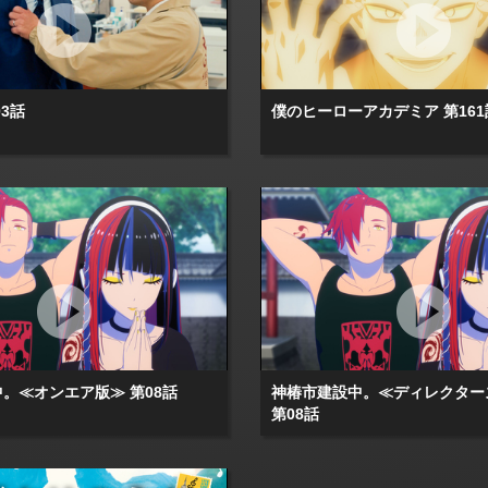
3話
僕のヒーローアカデミア 第161
。≪オンエア版≫ 第08話
神椿市建設中。≪ディレクター
第08話