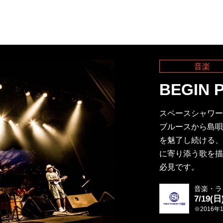
音楽
BEGIN P
スペースシャワー
ブルースから島唄
を魅了し続ける、
に寄り添う歌を描
必見です。
音楽・ラ
7/19(日
※2016