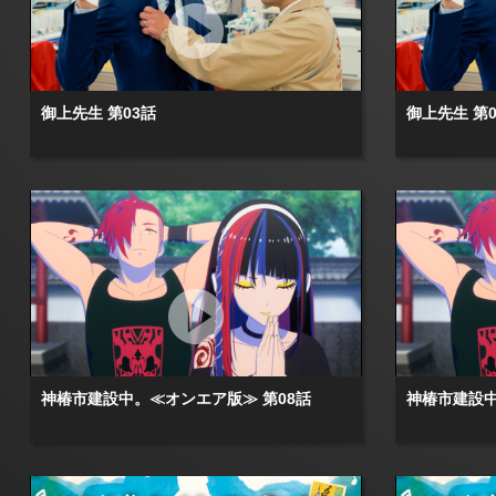
御上先生 第03話
御上先生 第0
神椿市建設中。≪オンエア版≫ 第08話
神椿市建設中