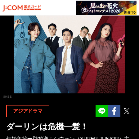
©KBS
Facebook
Twit
アジアドラマ
ダーリンは危機一髪！
年始年始一挙放送！シウォン（SUPER JUNIOR）主