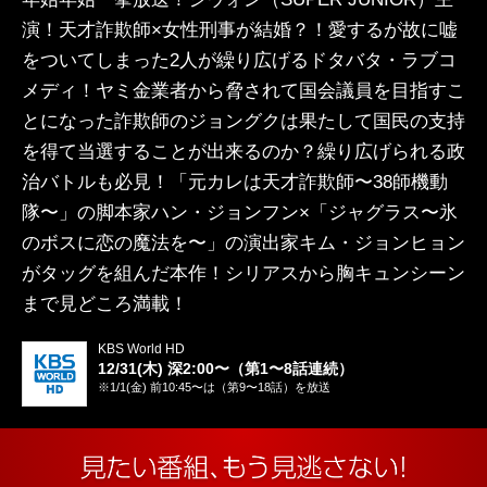
演！天才詐欺師×女性刑事が結婚？！愛するが故に嘘
をついてしまった2人が繰り広げるドタバタ・ラブコ
メディ！ヤミ金業者から脅されて国会議員を目指すこ
とになった詐欺師のジョングクは果たして国民の支持
を得て当選することが出来るのか？繰り広げられる政
治バトルも必見！「元カレは天才詐欺師〜38師機動
隊〜」の脚本家ハン・ジョンフン×「ジャグラス〜氷
のボスに恋の魔法を〜」の演出家キム・ジョンヒョン
がタッグを組んだ本作！シリアスから胸キュンシーン
まで見どころ満載！
KBS World HD
12/31(木) 深2:00〜（第1〜8話連続）
※1/1(金) 前10:45〜は（第9〜18話）を放送