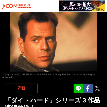
「ダイ・ハード」DIE HARD ©1988 Twentieth Century Fox Film Corporation. All rights
reserved.
Facebook
Twit
洋画
「ダイ・ハード」シリーズ 3 作品