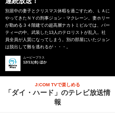
連続放送！
別居中の妻子とクリスマス休暇を過ごすため、ＬＡに
やってきたＮＹの刑事ジョン・マクレーン。妻ホリー
が勤める３４階建ての超高層ナカトミビルでは、パー
ティーの中、武装した13人のテロリストが乱入。社
員全員が人質になってしまう。別の部屋にいたジョン
は脱出して難を逃れるが・・・。
ムービープラス
12/11(水) ほか
J:COM TVで楽しめる
「
ダイ・ハード
」のテレビ放送情
報