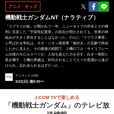
Twitter
Facebook
アニメ・キッズ
機動戦士ガンダムNT（ナラティブ）
『ラプラスの箱』が開かれて一年。ニュータイプの存在とその権
利に言及した『宇宙世紀憲章』の存在が明かされても、世界の枠
組みが大きく変化することはなかった。のちに『ラプラス事変』
と呼ばれる争乱は、ネオ・ジオン残党軍『袖付き』の瓦解で終結
したかに見えた。その最後の戦闘で、２機のフル・サイコフレー
ム仕様のモビルスーツが、人知を超えた力を示す。白き一角獣と
黒き獅子、２機の脅威は、封印されることで人々の意識から遠ざ
けられ、忘れ去られるはずだった…。
アニマックスHD
3/22(日) 後8:00〜
J:COM TVで楽しめる
「
機動戦士ガンダム
」のテレビ放