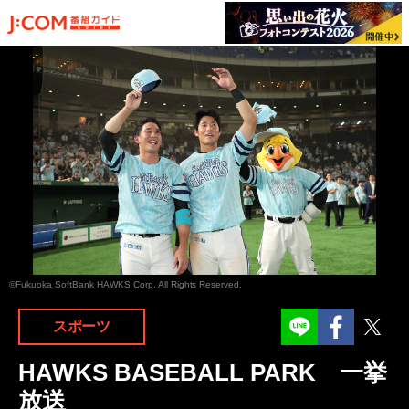
©Fukuoka SoftBank HAWKS Corp. All Rights Reserved.
Facebook
Twit
スポーツ
HAWKS BASEBALL PARK 一挙
放送