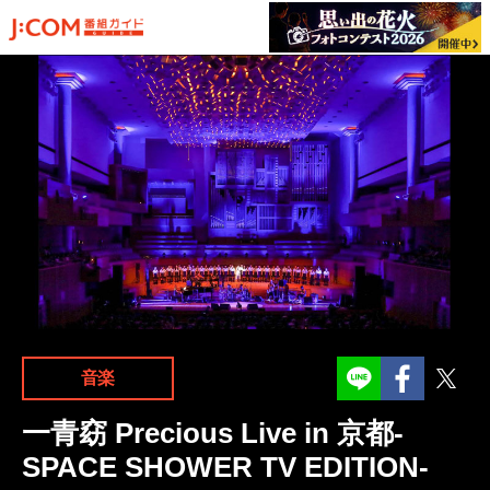
Facebook
Twit
音楽
一青窈 Precious Live in 京都‐
SPACE SHOWER TV EDITION‐