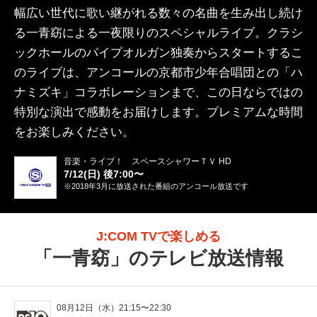
幅広い世代に歌い継がれる数々の名曲を生み出し続け
る一青窈による一夜限りのスペシャルライブ。クラシ
ックホールのパイプオルガン独奏からスタートするこ
のライブは、アンコールの京都市少年合唱団との「ハ
ナミズキ」コラボレーションまで、この日ならではの
特別な演出で感動をお届けします。プレミアムな時間
をお楽しみください。
音楽・ライブ！ スペースシャワーＴＶ HD
7/12(日) 後7:00〜
※2018年3月に放送された番組のアンコール放送です
J:COM TVで楽しめる
「
一青窈
」のテレビ放送情報
08月12日（水）21:15〜22:30