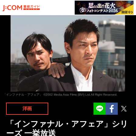
「インファナル・アフェア」 ©2002 Media Asia Films (BVI) Ltd.All Right Reserved.
Facebook
Twit
洋画
「インファナル・アフェア」シリ
ーズ 一挙放送