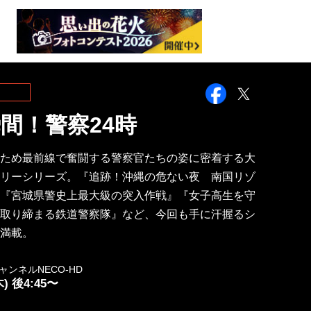
Facebook
Twitter
間！警察24時
ため最前線で奮闘する警察官たちの姿に密着する大
リーシリーズ。『追跡！沖縄の危ない夜 南国リゾ
『宮城県警史上最大級の突入作戦』『女子高生を守
取り締まる鉄道警察隊』など、今回も手に汗握るシ
満載。
ャンネルNECO-HD
木) 後4:45〜