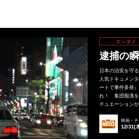
エンタメ
逮捕の瞬
日本の治安を守る
人気ドキュメンタ
ートで事件多発』
れ！ 集団痴漢を
チュエーションが
映画・チ
12/31(