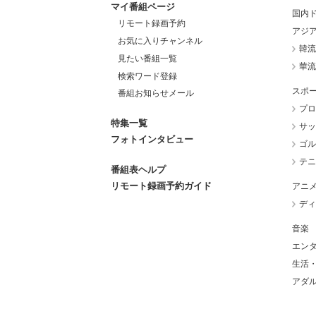
マイ番組ページ
国内
リモート録画予約
アジ
お気に入りチャンネル
韓流
見たい番組一覧
華流
検索ワード登録
スポ
番組お知らせメール
プロ
特集一覧
サッ
フォトインタビュー
ゴル
テニ
番組表ヘルプ
リモート録画予約ガイド
アニ
ディ
音楽
エン
生活
アダ