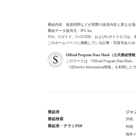
番組内容、放送時間などが実際の放送内容と異なる場
番組データ提供元：IPG Inc.
TiVo、Gガイド、G-GUIDE、およびGガイドロゴは、
このホームページに掲載している記事・写真等あらゆ
Official Program Data Mark（公式番
このマークは「Official Program Dat
「SI(Service Information)情
番組表
ジャ
番組検索
洋画
番組表・チラシPDF
邦画
海外