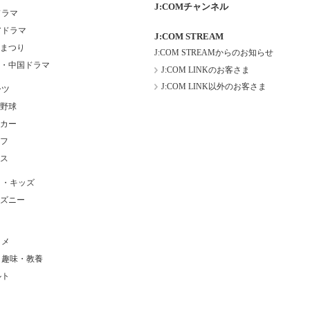
J:COMチャンネル
ドラマ
アドラマ
J:COM STREAM
まつり
J:COM STREAMからのお知らせ
・中国ドラマ
J:COM LINKのお客さま
J:COM LINK以外のお客さま
ーツ
野球
カー
フ
ス
メ・キッズ
ズニー
タメ
・趣味・教養
ルト