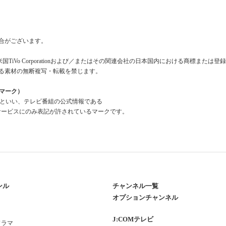
合がございます。
米国TiVo Corporationおよび／またはその関連会社の日本国内における商標または
る素材の無断複写・転載を禁じます。
組情報マーク）
a Mark」といい、テレビ番組の公式情報である
報」を利用したサービスにのみ表記が許されているマークです。
ンル
チャンネル一覧
オプションチャンネル
J:COMテレビ
ドラマ