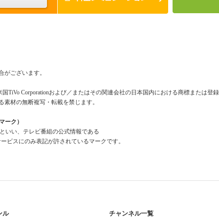
合がございます。
米国TiVo Corporationおよび／またはその関連会社の日本国内における商標または
る素材の無断複写・転載を禁じます。
組情報マーク）
a Mark」といい、テレビ番組の公式情報である
報」を利用したサービスにのみ表記が許されているマークです。
ンル
チャンネル一覧