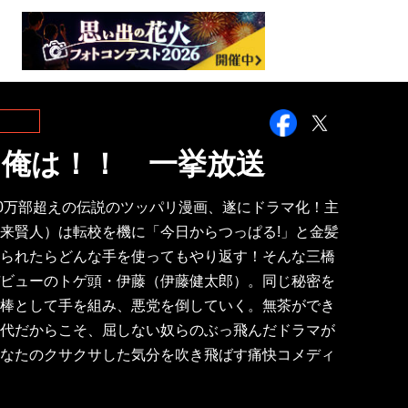
Facebook
Twitter
ら俺は！！ 一挙放送
00万部超えの伝説のツッパリ漫画、遂にドラマ化！主
来賢人）は転校を機に「今日からつっぱる!」と金髪
られたらどんな手を使ってもやり返す！そんな三橋
ビューのトゲ頭・伊藤（伊藤健太郎）。同じ秘密を
棒として手を組み、悪党を倒していく。無茶ができ
代だからこそ、屈しない奴らのぶっ飛んだドラマが
なたのクサクサした気分を吹き飛ばす痛快コメディ