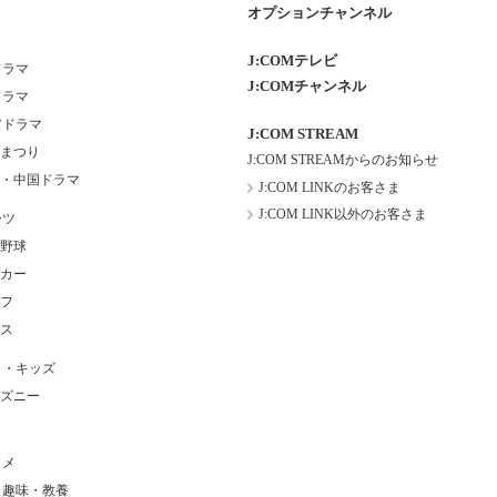
オプションチャンネル
J:COMテレビ
ドラマ
J:COMチャンネル
ドラマ
アドラマ
J:COM STREAM
まつり
J:COM STREAMからのお知らせ
・中国ドラマ
J:COM LINKのお客さま
J:COM LINK以外のお客さま
ーツ
野球
カー
フ
ス
メ・キッズ
ズニー
タメ
・趣味・教養