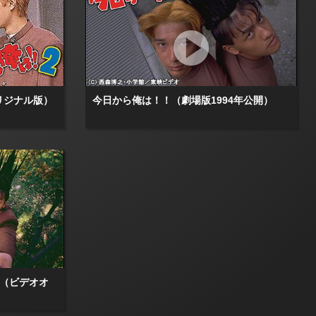
リジナル版）
今日から俺は！！（劇場版1994年公開）
才（ビデオオ