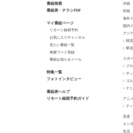
番組検索
洋画
番組表・チラシPDF
邦画
海外
マイ番組ページ
国内
リモート録画予約
アジ
お気に入りチャンネル
韓流
見たい番組一覧
華流
検索ワード登録
スポ
番組お知らせメール
プロ
特集一覧
サッ
フォトインタビュー
ゴル
テニ
番組表ヘルプ
リモート録画予約ガイド
アニ
ディ
音楽
エン
生活