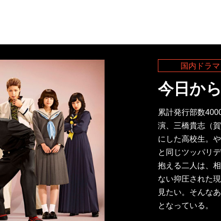
国内ドラマ
今日か
累計発行部数40
演、三橋貴志（賀
にした高校生。や
と同じツッパリデ
抱える二人は、相
ない抑圧された現
見たい。そんなあ
となっている。