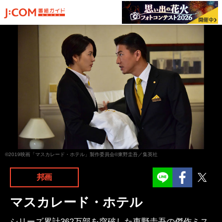
©2019映画「マスカレード・ホテル」製作委員会©東野圭吾／集英社
Facebook
Twit
邦画
マスカレード・ホテル
シリーズ累計362万部を突破した東野圭吾の傑作ミス