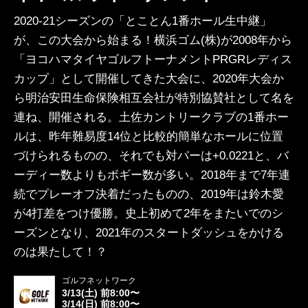
2020-21シーズンの「とことん1番ホール生中継」
が、この大会から始まる！横浜ゴム(株)が2008年から
「ヨコハマタイヤゴルフトーナメントPRGRレディス
カップ」として開催してきた大会に、2020年大会か
ら明治安田生命保険相互会社が特別協賛社として名を
連ね、開催される。土佐カントリークラブの1番ホー
ルは、昨年難易度14位と比較的簡単なホールに位置
づけられるものの、それでも対パーは+0.0221と、バ
ーディー数よりもボギー数が多い。2018年まで7年連
続でプレーオフ決着だったものの、2019年は鈴木愛
が4打差をつけ優勝。史上初めて2年をまたいでのシ
ーズンとなり、2021年のスタートダッシュをかける
のは果たして！？
ゴルフネットワーク
3/13(土) 前8:00〜
3/14(日) 前8:00〜