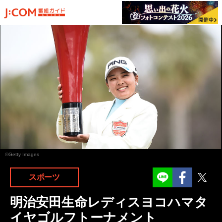
©Getty Images
Facebook
Twit
スポーツ
明治安田生命レディスヨコハマタ
イヤゴルフトーナメント