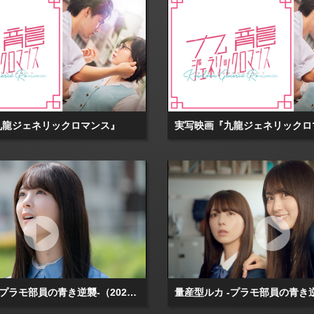
九龍ジェネリックロマンス』
実写映画『九龍ジェネリックロ
量産型ルカ -プラモ部員の青き逆襲-（2025/07/10放送分）第02話