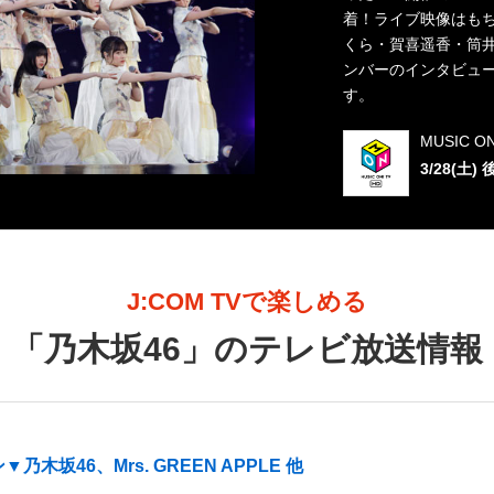
着！ライブ映像はも
くら・賀喜遥香・筒
ンバーのインタビュ
す。
MUSIC 
3/28(土) 
J:COM TVで楽しめる
「
乃木坂46
」のテレビ放送情報
坂46、Mrs. GREEN APPLE 他