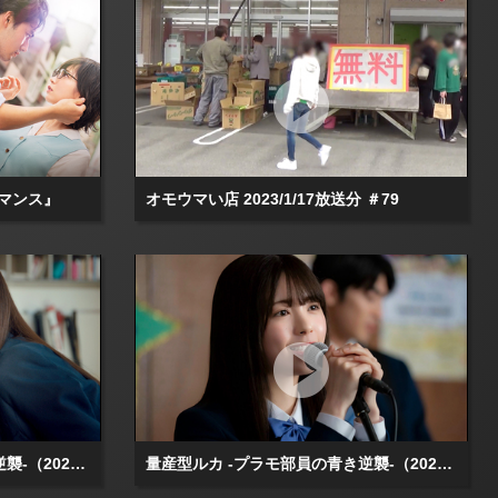
マンス』
オモウマい店 2023/1/17放送分 ＃79
量産型ルカ -プラモ部員の青き逆襲-（2025/07/17放送分）第03話
量産型ルカ -プラモ部員の青き逆襲-（2025/07/24放送分）第04話