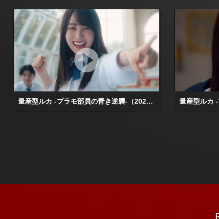
量産型ルカ -プラモ部員の青き逆襲-（2025/07/31放送分）第05話