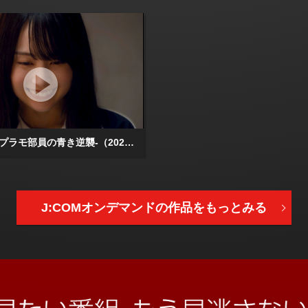
量産型ルカ -プラモ部員の青き逆襲-（2025/08/07放送分）第06話
J:COMオンデマンドの
作品をもっとみる