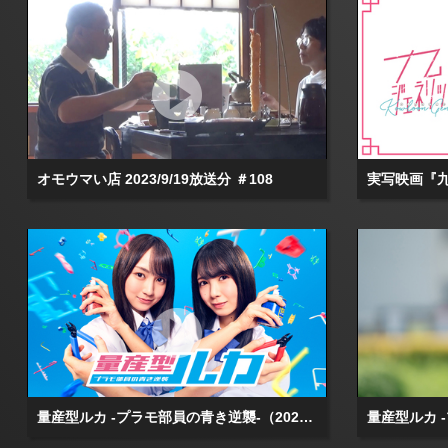
オモウマい店 2023/9/19放送分 ＃108
実写映画『
量産型ルカ -プラモ部員の青き逆襲-（2025/07/03放送分）第01話