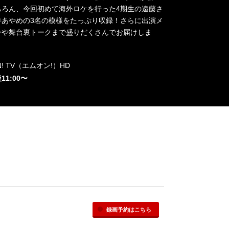
ちろん、今回初めて海外ロケを行った4期生の遠藤さ
井あやめの3名の模様をたっぷり収録！さらに出演メ
ーや舞台裏トークまで盛りだくさんでお届けしま
ON! TV（エムオン!）HD
後11:00〜
録画予約
はこちら