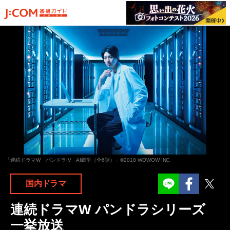
「連続ドラマW パンドラIV AI戦争（全6話）」©2018 WOWOW INC.
Facebook
Twit
国内ドラマ
連続ドラマW パンドラシリーズ
一挙放送