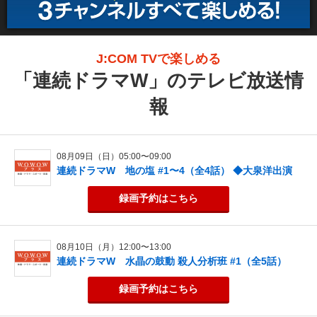
J:COM TVで楽しめる
「
連続ドラマW
」のテレビ放送情
報
08月09日（日）05:00〜09:00
連続ドラマW 地の塩 #1〜4（全4話） ◆大泉洋出演
録画予約
はこちら
08月10日（月）12:00〜13:00
連続ドラマW 水晶の鼓動 殺人分析班 #1（全5話）
録画予約
はこちら