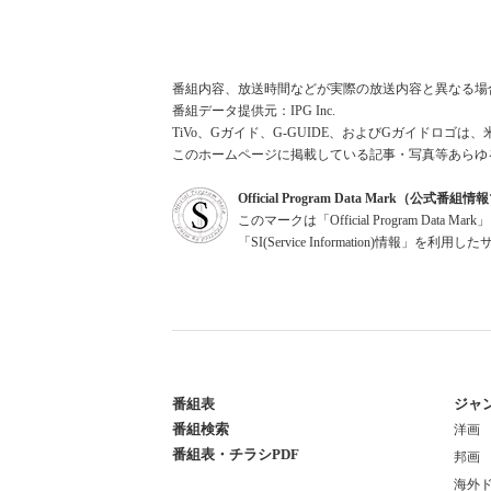
番組内容、放送時間などが実際の放送内容と異なる場
番組データ提供元：IPG Inc.
TiVo、Gガイド、G-GUIDE、およびGガイドロゴは、
このホームページに掲載している記事・写真等あらゆ
Official Program Data Mark（公式番
このマークは「Official Program Dat
「SI(Service Information)情
番組表
ジャ
番組検索
洋画
番組表・チラシPDF
邦画
海外