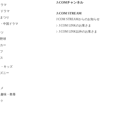
J:COMチャンネル
ドラマ
アドラマ
J:COM STREAM
まつり
J:COM STREAMからのお知らせ
・中国ドラマ
J:COM LINKのお客さま
J:COM LINK以外のお客さま
ーツ
野球
カー
フ
ス
メ・キッズ
ズニー
タメ
・趣味・教養
ルト