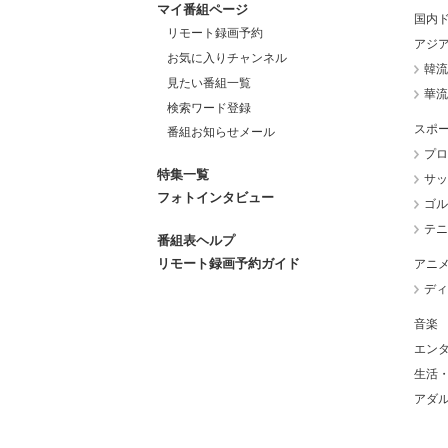
マイ番組ページ
国内
リモート録画予約
アジ
お気に入りチャンネル
韓流
見たい番組一覧
華流
検索ワード登録
スポ
番組お知らせメール
プロ
特集一覧
サッ
フォトインタビュー
ゴル
テニ
番組表ヘルプ
リモート録画予約ガイド
アニ
ディ
音楽
エン
生活
アダ