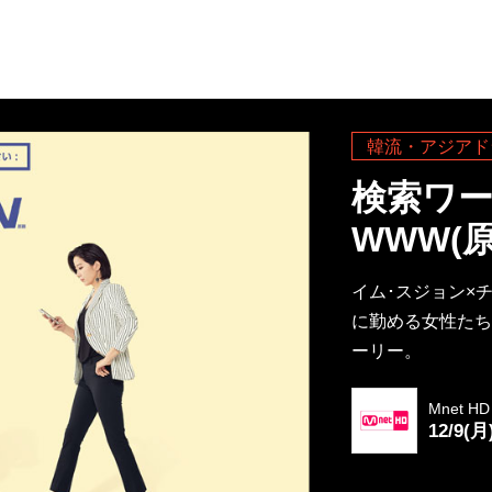
韓流・アジアド
検索ワ
WWW(
イム･スジョン×
に勤める女性たち
ーリー。
Mnet HD
12/9(月