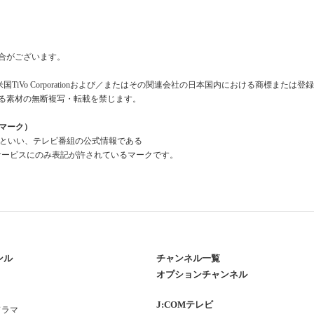
合がございます。
米国TiVo Corporationおよび／またはその関連会社の日本国内における商標または
る素材の無断複写・転載を禁じます。
組情報マーク）
a Mark」といい、テレビ番組の公式情報である
報」を利用したサービスにのみ表記が許されているマークです。
ンル
チャンネル一覧
オプションチャンネル
J:COMテレビ
ドラマ