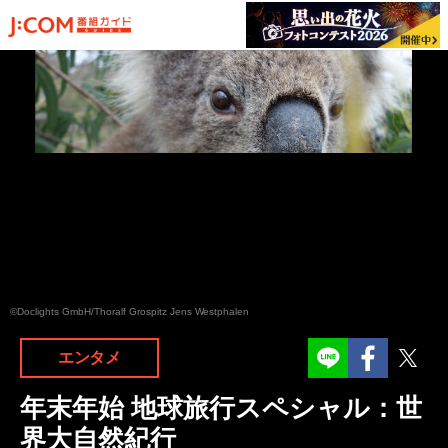
©Doclights GmbH/Thoralf Grospitz Jens Westphalen
Facebook
Twit
エンタメ
年末年始 地球旅行スペシャル：世
界大自然紀行