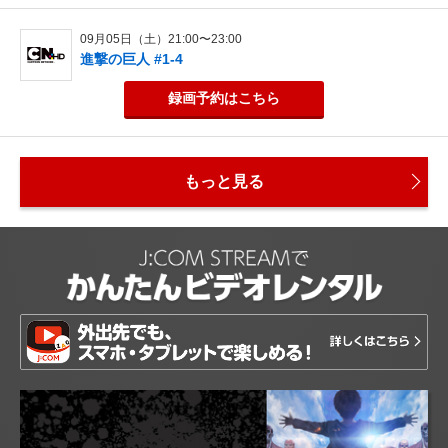
09月05日（土）21:00〜23:00
進撃の巨人 #1-4
録画予約
はこちら
もっと見る