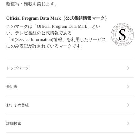
断複写・転載を禁じます。
Official Program Data Mark（公式番組情報マーク）
このマークは「Official Program Data Mark」とい
い、テレビ番組の公式情報である
「SI(Service Information)情報」を利用したサービス
にのみ表記が許されているマークです。
トップページ
番組表
おすすめ番組
詳細検索