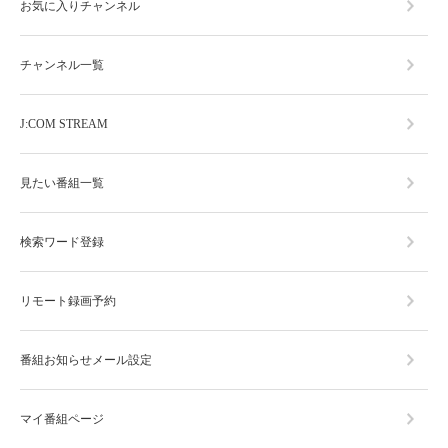
お気に入りチャンネル
チャンネル一覧
J:COM STREAM
見たい番組一覧
検索ワード登録
リモート録画予約
番組お知らせメール設定
マイ番組ページ