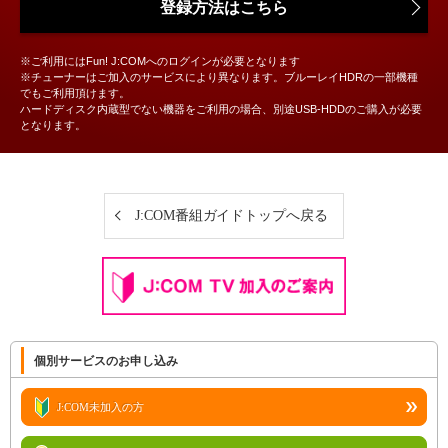
登録方法はこちら
※ご利用にはFun! J:COMへのログインが必要となります
※チューナーはご加入のサービスにより異なります。ブルーレイHDRの一部機種
でもご利用頂けます。
ハードディスク内蔵型でない機器をご利用の場合、別途USB-HDDのご購入が必要
となります。
J:COM番組ガイドトップへ戻る
個別サービスのお申し込み
J:COM未加入の方