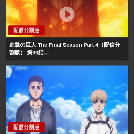
進撃の巨人 The Final Season Part 4（配信分
割版） 第93話…