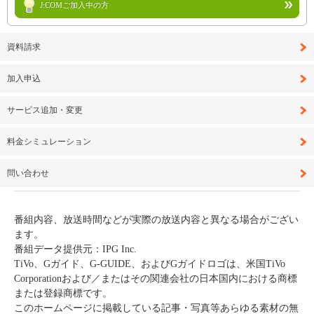
J:COMご加入中の方
資料請求
加入申込
サービス追加・変更
料金シミュレーション
問い合わせ
番組内容、放送時間などが実際の放送内容と異なる場合がござい
ます。
番組データ提供元：IPG Inc.
TiVo、Gガイド、G-GUIDE、およびGガイドロゴは、米国TiVo
Corporationおよび／またはその関連会社の日本国内における商標
または登録商標です。
このホームページに掲載している記事・写真等あらゆる素材の無