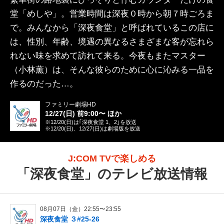
堂「めしや」。営業時間は深夜０時から朝７時ごろま
で。みんなから「深夜食堂」と呼ばれているこの店に
は、性別、年齢、境遇の異なるさまざまな客が忘れら
れない味を求めて訪れて来る。今夜もまたマスター
（小林薫）は、そんな彼らのために心に沁みる一品を
作るのだった…。
ファミリー劇場HD
12/27(日) 前9:00〜 ほか
※12/20(日)は｢深夜食堂 1、2｣を放送
※12/20(日)、12/27(日)は劇場版を放送
J:COM TVで楽しめる
「
深夜食堂
」のテレビ放送情報
08月07日（金）22:55〜23:55
深夜食堂 ３#25-26