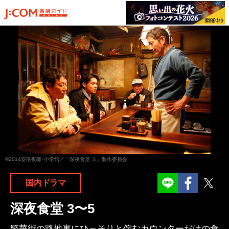
©2014安倍夜郎･小学館／「深夜食堂 ３」製作委員会
Facebook
Twit
国内ドラマ
深夜食堂 3〜5
繁華街の路地裏にひっそりと佇むカウンターだけの食