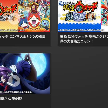
ォッチ エンマ大王と5つの物語
映画 妖怪ウォッチ 空飛ぶクジ
界の大冒険だニャン！
奈さん 第04話