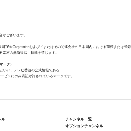
合がございます。
米国TiVo Corporationおよび／またはその関連会社の日本国内における商標または
る素材の無断複写・転載を禁じます。
組情報マーク）
a Mark」といい、テレビ番組の公式情報である
報」を利用したサービスにのみ表記が許されているマークです。
ンル
チャンネル一覧
オプションチャンネル