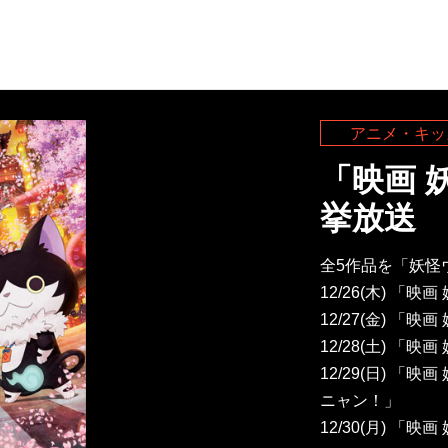
アニメ・キッ
「映画 
挙放送
全5作品を「妖怪
12/26(木) 
12/27(金) 「映
12/28(土) 
12/29(日) 
ニャン！」
12/30(月) 「