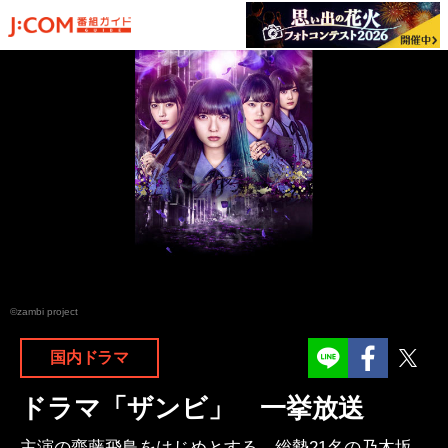
©zambi project
Facebook
Twit
国内ドラマ
ドラマ「ザンビ」 一挙放送
主演の齋藤飛鳥をはじめとする、総勢21名の乃木坂