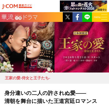
Twitter
Facebook
menu
王家の愛-侍女と王子たち-
身分違いの二人の許されぬ愛――
清朝を舞台に描いた王道宮廷ロマンス