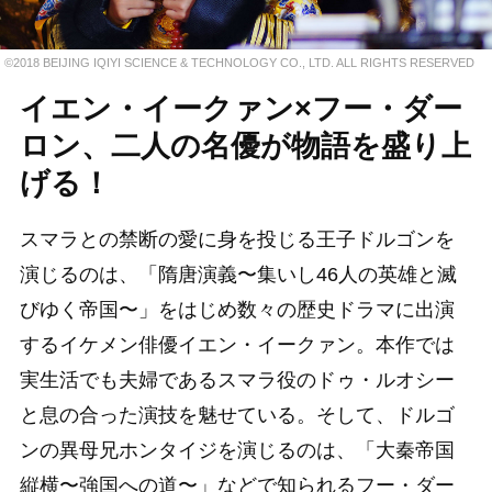
©2018 BEIJING IQIYI SCIENCE & TECHNOLOGY CO., LTD. ALL RIGHTS RESERVED
イエン・イークァン×フー・ダー
ロン、二人の名優が物語を盛り上
げる！
スマラとの禁断の愛に身を投じる王子ドルゴンを
演じるのは、「隋唐演義〜集いし46人の英雄と滅
びゆく帝国〜」をはじめ数々の歴史ドラマに出演
するイケメン俳優イエン・イークァン。本作では
実生活でも夫婦であるスマラ役のドゥ・ルオシー
と息の合った演技を魅せている。そして、ドルゴ
ンの異母兄ホンタイジを演じるのは、「大秦帝国
縦横〜強国への道〜」などで知られるフー・ダー