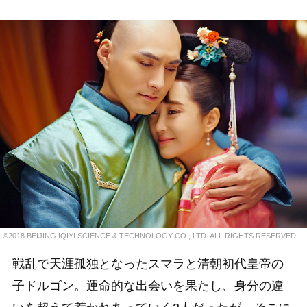
©2018 BEIJING IQIYI SCIENCE & TECHNOLOGY CO., LTD. ALL RIGHTS RESERVED
戦乱で天涯孤独となったスマラと清朝初代皇帝の
子ドルゴン。運命的な出会いを果たし、身分の違