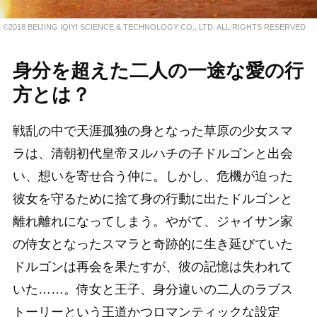
©2018 BEIJING IQIYI SCIENCE & TECHNOLOGY CO., LTD. ALL RIGHTS RESERVED
身分を超えた二人の一途な愛の行
方とは？
戦乱の中で天涯孤独の身となった草原の少女スマ
ラは、清朝初代皇帝ヌルハチの子ドルゴンと出会
い、想いを寄せ合う仲に。しかし、危機が迫った
彼女を守るために捨て身の行動に出たドルゴンと
離れ離れになってしまう。やがて、ジャイサン家
の侍女となったスマラと奇跡的に生き延びていた
ドルゴンは再会を果たすが、彼の記憶は失われて
いた……。侍女と王子、身分違いの二人のラブス
トーリーという王道かつロマンティックな設定