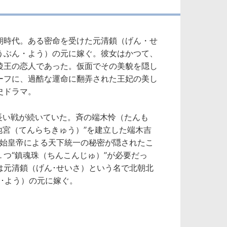
朝時代。ある密命を受けた元清鎖（げん・せ
うぶん・よう）の元に嫁ぐ。彼女はかつて、
陵王の恋人であった。仮面でその美貌を隠し
ーフに、過酷な運命に翻弄された王妃の美し
史ドラマ。
長い戦が続いていた。斉の端木怜（たんも
地宮（てんらちきゅう）”を建立した端木吉
。始皇帝による天下統一の秘密が隠されたこ
つ“鎮魂珠（ちんこんじゅ）”が必要だっ
は元清鎖（げん･せいさ）という名で北朝北
･よう）の元に嫁ぐ。