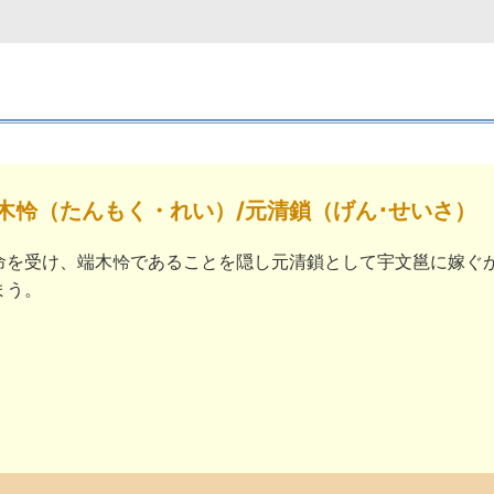
木怜（たんもく・れい）/元清鎖（げん･せいさ）
命を受け、端木怜であることを隠し元清鎖として宇文邕に嫁ぐ
まう。