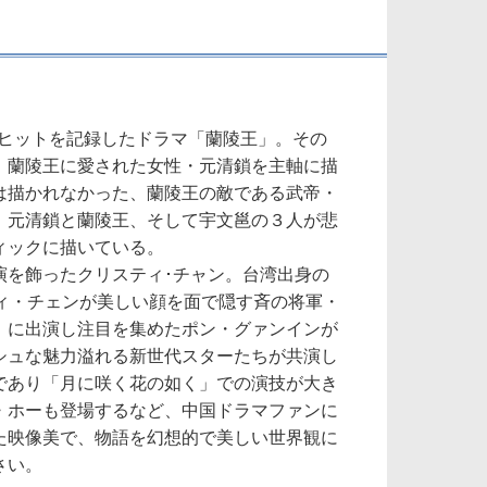
的ヒットを記録したドラマ「蘭陵王」。その
、蘭陵王に愛された女性・元清鎖を主軸に描
は描かれなかった、蘭陵王の敵である武帝・
、元清鎖と蘭陵王、そして宇文邕の３人が悲
ィックに描いている。
演を飾ったクリスティ･チャン。台湾出身の
ディ・チェンが美しい顔を面で隠す斉の将軍・
」に出演し注目を集めたポン・グァンインが
シュな魅力溢れる新世代スターたちが共演し
であり「月に咲く花の如く」での演技が大き
・ホーも登場するなど、中国ドラマファンに
た映像美で、物語を幻想的で美しい世界観に
さい。