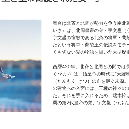
舞台は北斉と北周が勢力を争う南北
いさ）は、北周皇帝の弟・宇文邕（
宇文邕の宿敵である北斉の将軍・蘭
たという将軍・蘭陵王の伝説をモチ
くも切ない愛の物語を描いた大型歴
西暦420年、北斉と北周との間では
く･れい）は、始皇帝の時代に“天羅
（たんもく･きつ）の血を継ぐ末裔
の建物への入宮には、三種の神器の１
た。それを手に入れるため、端木怜
周の第2代皇帝の弟、宇文邕（うぶん