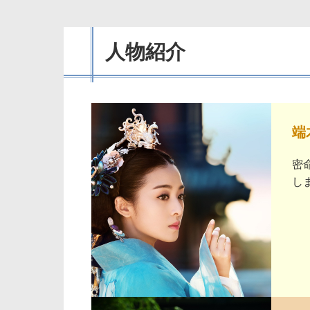
人物紹介
端
密
し