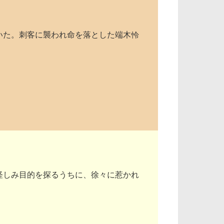
いた。刺客に襲われ命を落とした端木怜
怪しみ目的を探るうちに、徐々に惹かれ