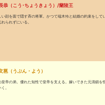
長恭（こう･ちょうきょう）/蘭陵王
しい顔を面で隠す斉の将軍。かつて端木怜と結婚の約束をして
忘れられずにいる。
文邕（うぶん・よう）
の皇帝の弟。優れた知性で皇帝を支える。嫁いできた元清鎖を
いく。