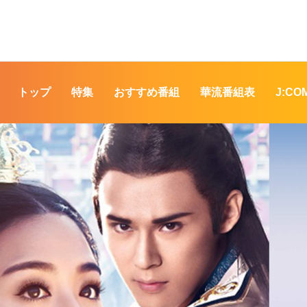
トップ
特集
おすすめ番組
華流番組表
J:C