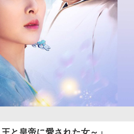
～王と皇帝に愛された女～」