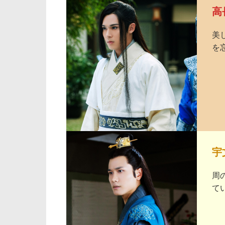
高
美
を
宇
周
て