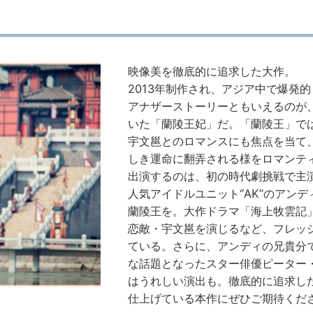
映像美を徹底的に追求した大作。
2013年制作され、アジア中で爆発
アナザーストーリーともいえるのが
いた「蘭陵王妃」だ。「蘭陵王」で
宇文邕とのロマンスにも焦点を当て
しき運命に翻弄される様をロマンテ
出演するのは、初の時代劇挑戦で主
人気アイドルユニット“AK”のアン
蘭陵王を。大作ドラマ「海上牧雲記
恋敵・宇文邕を演じるなど、フレッ
ている。さらに、アンディの兄貴分
な話題となったスター俳優ピーター
はうれしい演出も。徹底的に追求し
仕上げている本作にぜひご期待くだ