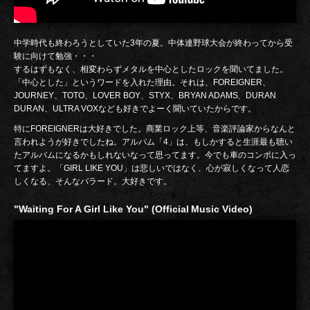
中学時代も終わろうとしていた3年の夏。中体連野球大会が終わってから受
験に向けて勉強・・・
するはずもなく、相変わらずメタルを中心としたロックを聞いてました。
「中心とした」というワードを入れた理由。それは、FOREIGNER、
JOURNEY、TOTO、LOVER BOY、STYX、BRYAN ADAMS、DURAN
DURAN、ULTRA VOXなども好きでよーく聞いていたからです。
特にFOREIGNERは大好きでした。商業ロック上等、音楽評論家からなんと
言われようが好きでしたね。アルバム「4」は、もしかすると生涯最も聴い
たアルバムになるかもしれないなって思ってます。今でも車のコンポに入っ
てますよ。「GIRL LIKE YOU」は悲しいではなく、心が寂しくなって人恋
しくなる、そんなバラード。大好きです。
"Waiting For A Girl Like You" (Official Music Video)