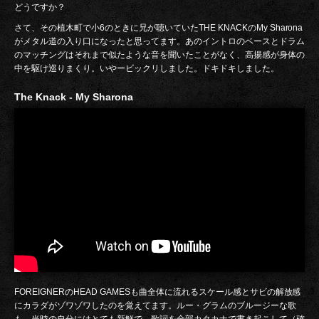
どうですか？
さて、その植木町で小6のときに兄が聴いていたTHE KNACKのMy Sharona
がメタル道の入り口になったと思ってます。あのイントロのベースとドラム
のマッチングはそれまで似たような音を聞いたことがなく、高揚感が身体の
中を駆け巡りまくり。いやービックリしました。ドキドキしました。
The Knack - My Sharona
FOREIGNERのHEAD GAMESも曲全体に流れるスケール感とサビの解放感
にカラダがゾワゾワしたのを覚えてます。ルー・グラムのブルージーな歌