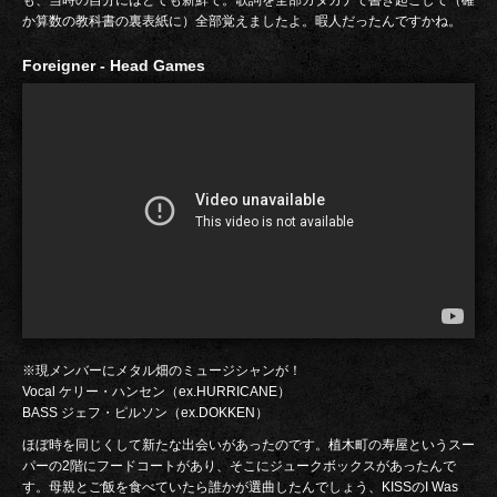
も、当時の自分にはとても新鮮で。歌詞を全部カタカナで書き起こして（確
か算数の教科書の裏表紙に）全部覚えましたよ。暇人だったんですかね。
Foreigner - Head Games
※現メンバーにメタル畑のミュージシャンが！
Vocal ケリー・ハンセン（ex.HURRICANE）
BASS ジェフ・ピルソン（ex.DOKKEN）
ほぼ時を同じくして新たな出会いがあったのです。植木町の寿屋というスー
パーの2階にフードコートがあり、そこにジュークボックスがあったんで
す。母親とご飯を食べていたら誰かが選曲したんでしょう、KISSのI Was