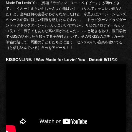
Made For Lovin' You（邦題「ラヴィン・ユー・ベイビー」）が流れてき
て。「うわー！えらいむしゃんよか曲ばい！」（なんてカッコいい曲なん
だ）と。当時は何の楽器かわからなかったけど、今思えばジーン・シモンズ
のベースの音に新しい刺激を感じたんですね～。「ドゥグダーンドゥグダー
ンドゥグドゥグダーン～♪」カッコいいですね～。サビのメロディーもカッ
コ良くて、男子でもあんな高い声が出るんだ～～～と驚きもあり。翌日学校
でKISSの話をしたら知ってる子が何人かいて。その後KISSのステッカーを
筆箱に貼って、周囲の子どもたちとは違う、センスのいい音楽を聴いてる
（と信じ込んでいる）自分をアピール！！
KISSONLINE: I Was Made for Lovin' You - Detroit 9/11/10