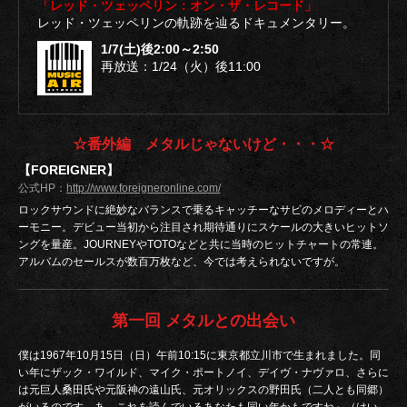
「レッド・ツェッペリン：オン・ザ・レコード」
レッド・ツェッペリンの軌跡を辿るドキュメンタリー。
1/7(土)後2:00～2:50
再放送：1/24（火）後11:00
☆番外編 メタルじゃないけど・・・☆
【FOREIGNER】
公式HP：
http://www.foreigneronline.com/
ロックサウンドに絶妙なバランスで乗るキャッチーなサビのメロディーとハ
ーモニー。デビュー当初から注目され期待通りにスケールの大きいヒットソ
ングを量産。JOURNEYやTOTOなどと共に当時のヒットチャートの常連。
アルバムのセールスが数百万枚など、今では考えられないですが。
第一回 メタルとの出会い
僕は1967年10月15日（日）午前10:15に東京都立川市で生まれました。同
い年にザック・ワイルド、マイク・ポートノイ、デイヴ・ナヴァロ、さらに
は元巨人桑田氏や元阪神の遠山氏、元オリックスの野田氏（二人とも同郷）
がいるのです。あ、これを読んでいるあなたも同い年かもですね～（はい、