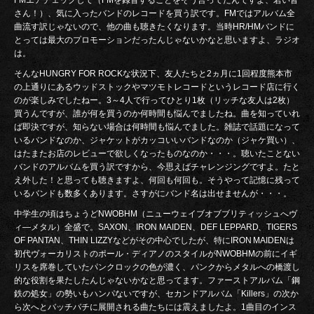
さん！）、気に入ったバンドのレコードを買う訳です。FMではアルバム全
曲流す訳じゃないので、他の曲も聴きたくなります。当時HR/HMバンドに
とっては最大のプロモーションだったんじゃないかなと思いますよ、ラジオ
は。
そんなHUNGRY FOR ROCKな状況下、友人たちと2ヵ月に1回程度熊本市
の上通りにあるウッドストックやマツモトレコードというレコード店に行く
のが楽しみでしたねー。3～4人で行ってひとり1枚（リッチな友人は2枚）
買うんですが、誰が何を買うのか何時間も悩んでましたね。曲を知っていれ
ば即決ですが、知らない場合は何時間も悩んでました。雑誌で話題になって
いるバンドなのか、ジャケットがカッコいいバンドなのか（ジャケ買い）、
はたまたお店のレビューで欲しくなったものなのか・・・。聴いたことない
バンドのアルバムを買う訳ですから、今思えばチャレンジングですよ。たと
え外した！と思っても聴きますよ、何回も何回も。そうやって記憶に残って
いるバンドも数多くあります。さすがにバンド名は出せませんが・・・。
中学生の頃はちょうどNWOBHM（ニューウェイブオブブリティッシュへヴ
ィ―メタル）全盛で。SAXON、IRON MAIDEN、DEF LEPPARD、TIGERS
OF PANTAN、THIN LIZZYなどがその中心でしたが、特にIRON MAIDENは
初代ヴォーカリストのポール・ディアノのスタイルがNWOBHMの前にイギ
リスを席巻していたパンクロックの色が濃く、パンクからメタルへの橋渡し
的な役割を果たしたんじゃないかなと思ってます。ファーストアルバム「鋼
鉄の処女」の勢いもハンパないですが、セカンドアルバム「Killers」の次か
ら次へとバッチバチに展開される曲たちには震えましたよ。1曲目のインス