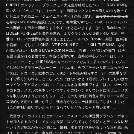
PURPLEのリッチ―・ブラックモア大先生が結成したバンド、RAINBOWも
深いSoul of Metalです。リッチ―は、当時ロックンロール寄りの曲を歌って
いたエルフのロニー・ジェイムス・ディオの歌に惚れ、
エルフを半分乗っ取
る形で
RAINBOWを結成したんです。略奪愛ですね～。いや、バンドメンバ
ーの関係って男女の関係とよく似ていると思いますよ、はい。Rainbowで
はDEEP PURPLEの音楽性を進め、よりクラシカルな楽曲と剣と魔法、中
世ヨーロッパの世界観を創り出しました。アルバム「RISING 邦題：虹を翔
る覇者」、そして「LONG LIVE ROCK’N ROLL」「KILL THE KING」など
が収められた「LONG LIVE ROCK’N ROLL 邦題：バビロンの城門」は今
も語り継がれる名盤です。本当に名盤です。当時の中心メンバーはリッチ
―、ロニー、そしてHR/HM界のキーパーソンであり、多くのバンドでプレ
イし続けたドラマーのコージー・パウエル。今でこそ当たり前になったツー
バスは、ドコドコと戦車のごとく8ビートを踏み鳴らすコージーの派手なプ
レイで広く知られることになったのではないかと（最初にプレイしたのはカ
ーマイン・アピスという話）。これは大きな出来事ですよ、はい。ツーバス
ドコドコ。メタルの基本ラインです。その後バンドサウンドにポピュラリズ
ムを取り入れようとするリッチ―と、その方向性に難色を示すロニーの間に
音楽的な方向性に違いが生じ、残念ながらロニーは脱退してしまいました
（この体制が続いていたらどうなっていただろうな～と思います）。
二代目ヴォーカリストにはオールバック＆スーツの伊達男グラハム・ボネッ
トが加入するのです。メタルは長髪（ロン毛ではなく長髪）とデニム＆レザ
ーいう固定概念があった僕には、最初、水着で野球をやるような違和感があ
りました。ところが、声を聴いてビックリですよ、アルバム「Down To