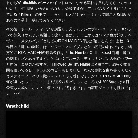
トからWrathchildのベースのイントロへつながる流れは反則なぐらいカッコ
いい！！何回聴いたかわからない。余談ですが、アルバムタイトルにもなっ
ている「Killers」の中で、「あっ！ダメだ！キャー！」って聞こえる場所が
あるので是非、探してみてください！
その後、ポール・ディアノが脱退し、元サムソンのブルース・ディッキンソ
ンが加入（サムソンも遡って聴く、当然）。そこからはパンク色が消え、へ
ヴィ―・メタルバンドとしてのIRON MAIDEN伝説が始まるんですよね。3
作目の「魔力の刻印」は「パワー・スレイブ」と並ぶ初期の名作ですが、緒
方的にIRON MAIDENの最高傑作は「The Number Of The Beast 邦題：魔力
の刻印」だと思ってます。とにかくブルース・ディッキンソンの歌のパワー
と声域、表現力が凄すぎ。Hallowed Be Thy Nameは名曲です。恐らく数百
回も聴いてるし、ドラムのコピーもしました！なんて劇的な曲を書くんだろ
うスティーブ・ハリス殿～～～！！って感じです。が！！IRON MAIDENの
何が凄いかって・・・。まだ現役バリバリってところです2016年には来日
公演も大成功！ホント、凄いです。凄すぎです。自家用ジェットも憧れです
よ、ハイ。
Wrathchild