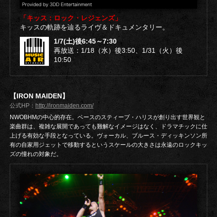
「キッス：ロック・レジェンズ」
キッスの軌跡を辿るライヴ＆ドキュメンタリー。
1/7(土)後6:45～7:30
再放送：1/18（水）後3:50、1/31（火）後
10:50
【IRON MAIDEN】
公式HP：
http://ironmaiden.com/
NWOBHMの中心的存在。ベースのスティーブ・ハリスが創り出す世界観と
楽曲群は、複雑な展開であっても難解なイメージはなく、ドラマチックに仕
上げる有効な手段となっている。ヴォーカル、ブルース・ディッキンソン所
有の自家用ジェットで移動するというスケールの大きさは永遠のロックキッ
ズの憧れの対象だ。