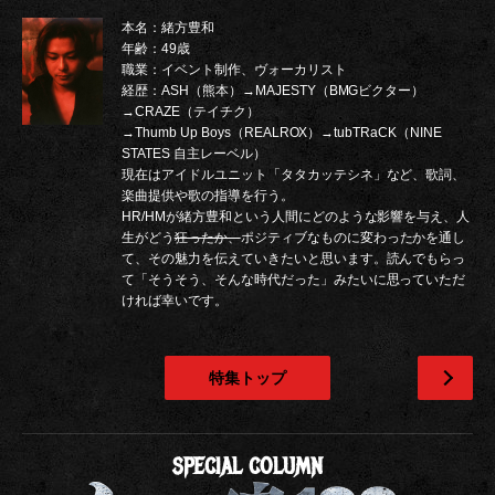
本名：緒方豊和
年齢：49歳
職業：イベント制作、ヴォーカリスト
経歴：ASH（熊本）→MAJESTY（BMGビクター）
→CRAZE（テイチク）
→Thumb Up Boys（REALROX）→tubTRaCK（NINE
STATES 自主レーベル）
現在はアイドルユニット「タタカッテシネ」など、歌詞、
楽曲提供や歌の指導を行う。
HR/HMが緒方豊和という人間にどのような影響を与え、人
生がどう
狂ったか、
ポジティブなものに変わったかを通し
て、その魅力を伝えていきたいと思います。読んでもらっ
て「そうそう、そんな時代だった」みたいに思っていただ
ければ幸いです。
特集トップ
次
SPECIAL COLUMN