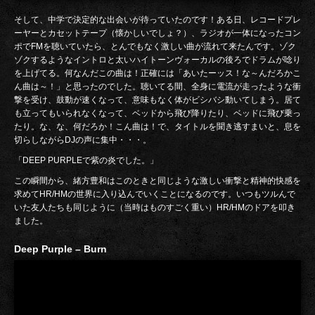
そして、中学で決定的な出会いが待っていたのです！ある日、レコードプレ
ーヤーとカセットテープ（懐かしいでしょ？）、ラジオが一体になったコン
ポでFMを聴いていたら、とんでもなく激しい曲が流れて来たんです。ゾク
ゾクするようなイントロと太いハイトーンヴォーカルの後ろでドラムが唸り
を上げてる。何なんだこの曲は！正確には「あいたーッス！な～んだろかこ
ん曲は～！」と思ったのでした。聴いてる間、全身に電流が走ったような衝
撃を受け、鼓動が速くなって、意味もなく体がビシバシ動いてしまう。居て
も立ってもいられなくなって、ベッドから飛び降りたり、ベッドに飛び乗っ
たり。な、な、何だろか！こん曲は！で、タイトルを聞き逃すまいと、息を
切らしながらDJの声に集中・・・。
「DEEP PURPLEで紫の炎でした。」
この瞬間から、緒方豊和はこのときと同じような激しい衝撃と精神的快感を
求めてHR/HMの世界に入り込んでいくことになるのです。いつもツルんで
いた友人たちも同じように（当時はものすごく重い）HR/HMのドアを叩き
ました。
Deep Purple – Burn