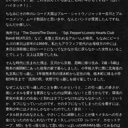
ハイタッチ！）。
ちなみにその年のレコード大賞はブルー・シャトウ／ジャッキー吉川とブル
ーコメッツ。ムード歌謡かと思いきや、なんとバンドが受賞したんですね、
なんだか嬉しい。
海外では「The Doors/The Doors」「Sgt. Pepper's Lonely Hearts Club
Band/ BEATLES」など、名盤と言われるアルバムが発売。ちなみにビート
ルズの来日は前年の1966年。私たちアラフィフ世代のお母様方の中には、
来日公演前後に目がハートになってなかなか元に戻らなかった女性もいるこ
とでしょう。父上は災難でしたね。
そんな時代に生まれた僕は、立川から京都、尼崎に移り住み、2歳～5歳は
熊本の南関町にあった祖母の家で暮らしました。小学校入学に際に北海道の
礼文島に引っ越し、1年後熊本市の清水町から定住の地、植木町に移る小学
校5年生まで「流浪の民」状態で引っ越しを繰り返していました。
なぜこんなに引っ越しのことを書いたかというと、この引っ越しの多さが、
後にメタルを愛する要因となったのは間違いない！と思うからです。環境の
変化や友達との出会いと別れはタフじゃなければならなかった・・・という
か、タフになっていったのです。そのタフになってしまった心を癒すには、
豊和少年にはメタルしかなかったのでした！多分・・・。
メタル好きのみなさんも、小さいころに経験したことが後々メタルへの引き
金になったのかもしれないですよ！久しぶりにCD（レコード、カセットテ
ープ、MD）を引っ張り出して思い出いっぱい♪のHR/HMを聴いてみるのは