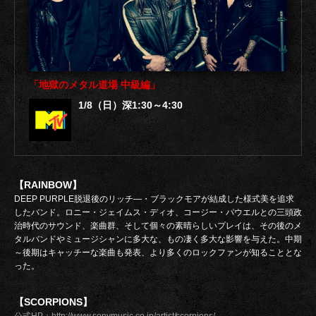
「地獄のメタル道場 中級編」
1/8（日）深1:30～4:30
【RAINBOW】
DEEP PURPLE脱退後のリッチ―・ブラックモアが結成した様式美を追求
したバンド。ロニー・ジェイムス・ディオ、コージー・パウエルとの三頭政
治時代のサウンド、楽曲群、そして個々の素晴らしいプレイは、その後のメ
タルバンドやミュージシャンに多大な、もの凄く多大な影響を与えた。中期
～後期はキャッチーな楽曲も発表、より多くのロックファンが知ることとな
った。
【SCORPIONS】