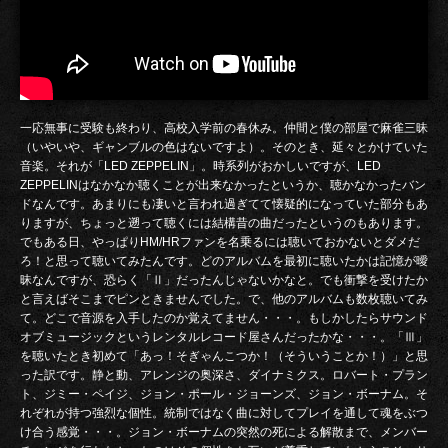
一応無事に受験も終わり、高校入学前の春休み。仲間と僕の部屋で麻雀三昧
（いやいや、ギャンブルの色はないですよ）。そのとき、延々とかけていた
音楽。それが「LED ZEPPELIN」。時系列がおかしいですが、LED
ZEPPELINはなかなか聴くことが出来なかったというか、聴かなかったバン
ドなんです。あまりにも凄いと言われ過ぎてて懐疑的になっていた部分もあ
りますが、ちょっと遡って聴くには結構昔の曲だったというのもあります。
でもある日、やっぱりHM/HRファンを名乗るには聴いておかないとダメだ
ろ！と思って聴いてみたんです。どのアルバムを最初に聴いたかは記憶が曖
昧なんですが、恐らく「Ⅱ」だったんじゃないかなと。でも衝撃を受けたか
と言えばそこまでピンときませんでした。で、他のアルバムも数枚聴いてみ
て。どこで音源を入手したのか覚えてません・・・。もしかしたらサウンド
オブミュージックというレンタルレコード屋さんだったかな・・・。「Ⅲ」
を聴いたとき初めて「あっ！そぎゃんこつか！（そういうことか！）」と思
った訳です。静と動、アレンジの奥深さ、ダイナミクス。ロバート・プラン
ト、ジミー・ペイジ、ジョン・ポール・ジョーンズ、ジョン・ボーナム。そ
れぞれが持つ強烈な個性。統制ではなく曲に対してプレイを通して魂をぶつ
け合う感覚・・・。ジョン・ボーナムの突然の死による解散まで、メンバー