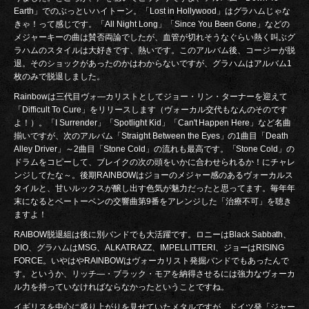
Earth」でのぶっといハイトーン。「Lost in Hollywood」はグラハムじゃな
きゃ！って感じです。「All Night Long」「Since You Been Gone」などの
メジャーキーの曲は賛否両論でしたが、血管が切れそうなぐらい熱く叫ぶグ
ラハムのスタイルは大好きです、熱いです。このアルバム後、コージーが脱
退。そのショックがあったのかはわからないですが、グラハムはアルバム1
枚のみで脱退しました。
Rainbowは三代目ヴォ―カリストとしてジョー・リン・ターナーを迎えて
「Difficult To Cure」をリリースします（ヴォーカル交代もなんのそのです
よ！）。「I Surrender」「Spotlight Kid」「Can't Happen Here」など名曲
揃いですが、次のアルバム「Straight Between the Eyes」の1曲目「Death
Alley Driver」～2曲目「Stone Cold」の流れも最高です。「Stone Cold」の
ドラムをコピーして、ブレイクの次の頭をいかに合わせられるか！にチャレ
ンジしてたな～。後期RAINBOWはジョーのメジャー感のあるヴォーカルス
タイルと、甘いルックスが醸し出す色気が魅力だったと思ってます。毎年年
末になるとベートーベンの交響曲第9番をアレンジした「治療不可」を聴き
ますよ！
RAIBOW脱退組は後に別バンドでも大活躍です。ロニーはBlack Sabbath、
DIO、グラハムはMSG、ALKATRAZZ、IMPELLITTERI、ジョーはRISING
FORCE。いやはやRAINBOWはヴォーカリスト発掘バンドでもあったんで
す。というか、リッチ―・ブラック・モアを納得させるには強力なヴォーカ
ル力を持っていなければならなかったということですね。
イギリスを中心に盛り上がりを見せていたメタルですが、ドイツ発「ジャー