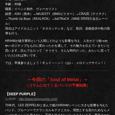
年齢：49歳
職業：イベント制作、ヴォーカリスト
経歴：ASH（熊本）→MAJESTY（BMGビクター）→CRAZE（テイチク）
→Thumb Up Boys（REALROX）→tubTRaCK（NINE STATES 自主レーベ
ル）
現在はアイドルユニット「タタカッテシネ」など、歌詞、楽曲提供や歌の指
導を行う。
HR/HMが緒方豊和という人間にどのような影響を与え、人生がどう
狂った
か、
ポジティブなものに変わったかを通して、その魅力を伝えていきたいと
思います。読んでもらって「そうそう、そんな時代だった」みたいに思って
いただければ幸いです。
では、早速参りましょう！ギュイ～～ン！（はい、メロイックサイン！）
～今回の「Soul of Metal」～
（コラムに出てくるバンドの予備知識）
【DEEP PURPLE】
公式HP：
http://www.deeppurple.com/
70年代、LED ZEPPELINと並んで後のHR/HMシーンに大きな影響を与えた
バンド。ブルージーでクラシカル＆テクニカル。理想とする音のためならメ
ンバーチェンジも辞さない、妥協を許さないバンドともいえる。最近コーヒ