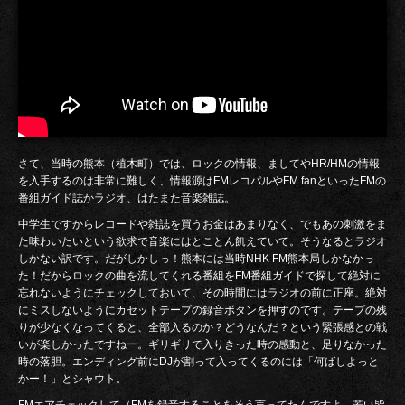
さて、当時の熊本（植木町）では、ロックの情報、ましてやHR/HMの情報
を入手するのは非常に難しく、情報源はFMレコパルやFM fanといったFMの
番組ガイド誌かラジオ、はたまた音楽雑誌。
中学生ですからレコードや雑誌を買うお金はあまりなく、でもあの刺激をま
た味わいたいという欲求で音楽にはとことん飢えていて。そうなるとラジオ
しかない訳です。だがしかしっ！熊本には当時NHK FM熊本局しかなかっ
た！だからロックの曲を流してくれる番組をFM番組ガイドで探して絶対に
忘れないようにチェックしておいて、その時間にはラジオの前に正座。絶対
にミスしないようにカセットテープの録音ボタンを押すのです。テープの残
りが少なくなってくると、全部入るのか？どうなんだ？という緊張感との戦
いが楽しかったですねー。ギリギリで入りきった時の感動と、足りなかった
時の落胆。エンディング前にDJが割って入ってくるのには「何ばしよっと
かー！」とシャウト。
FMエアチェックして（FMを録音することをそう言ってたんですよ、若い皆