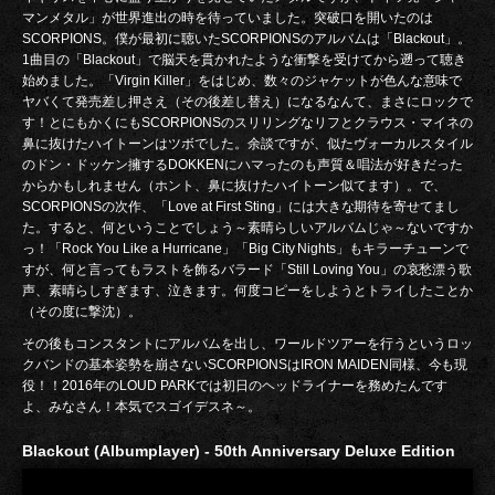
マンメタル」が世界進出の時を待っていました。突破口を開いたのは
SCORPIONS。僕が最初に聴いたSCORPIONSのアルバムは「Blackout」。
1曲目の「Blackout」で脳天を貫かれたような衝撃を受けてから遡って聴き
始めました。「Virgin Killer」をはじめ、数々のジャケットが色んな意味で
ヤバくて発売差し押さえ（その後差し替え）になるなんて、まさにロックで
す！とにもかくにもSCORPIONSのスリリングなリフとクラウス・マイネの
鼻に抜けたハイトーンはツボでした。余談ですが、似たヴォーカルスタイル
のドン・ドッケン擁するDOKKENにハマったのも声質＆唱法が好きだった
からかもしれません（ホント、鼻に抜けたハイトーン似てます）。で、
SCORPIONSの次作、「Love at First Sting」には大きな期待を寄せてまし
た。すると、何ということでしょう～素晴らしいアルバムじゃ～ないですか
っ！「Rock You Like a Hurricane」「Big City Nights」もキラーチューンで
すが、何と言ってもラストを飾るバラード「Still Loving You」の哀愁漂う歌
声、素晴らしすぎます、泣きます。何度コピーをしようとトライしたことか
（その度に撃沈）。
その後もコンスタントにアルバムを出し、ワールドツアーを行うというロッ
クバンドの基本姿勢を崩さないSCORPIONSはIRON MAIDEN同様、今も現
役！！2016年のLOUD PARKでは初日のヘッドライナーを務めたんです
よ、みなさん！本気でスゴイデスネ～。
Blackout (Albumplayer) - 50th Anniversary Deluxe Edition