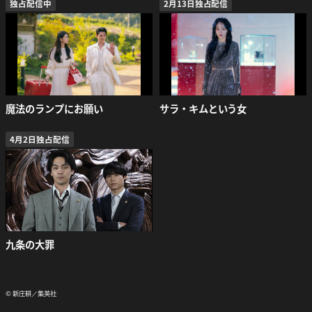
独占配信中
2月13日独占配信
魔法のランプにお願い
サラ・キムという女
4月2日独占配信
九条の大罪
© 新庄耕／集英社