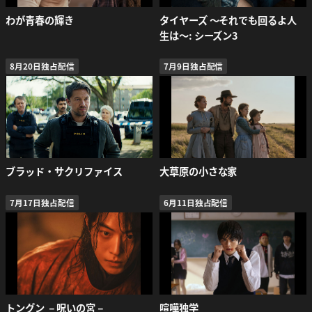
わが青春の輝き
タイヤーズ ～それでも回るよ人
生は～: シーズン3
8月20日独占配信
7月9日独占配信
ブラッド・サクリファイス
大草原の小さな家
7月17日独占配信
6月11日独占配信
トングン －呪いの宮－
喧嘩独学