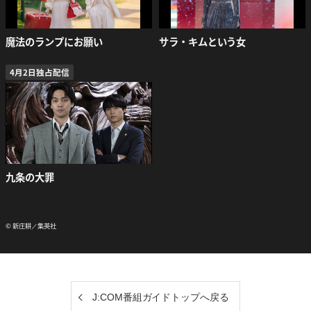
魔法のランプにお願い
サラ・キムという女
4月2日独占配信
九条の大罪
© 新庄耕／集英社
J:COM番組ガイドトップへ戻る