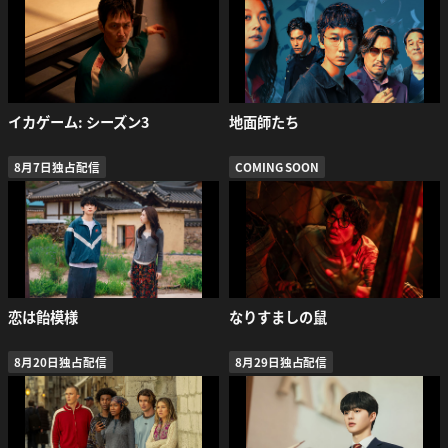
イカゲーム: シーズン3
地面師たち
8月7日独占配信
COMING SOON
恋は飴模様
なりすましの鼠
8月20日独占配信
8月29日独占配信