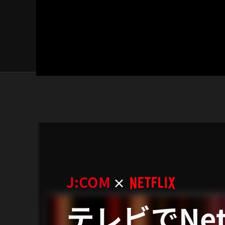
J:COM
×
テレビでNetf