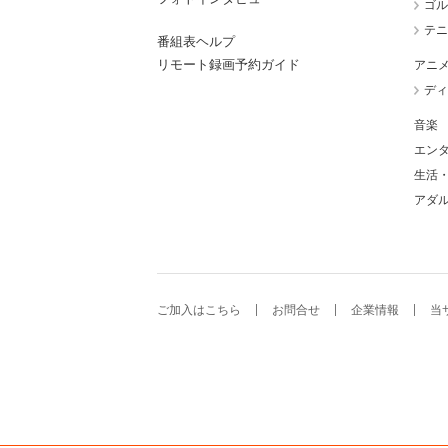
ゴル
テニ
番組表ヘルプ
リモート録画予約ガイド
アニ
ディ
音楽
エン
生活
アダ
ご加入はこちら
お問合せ
企業情報
当