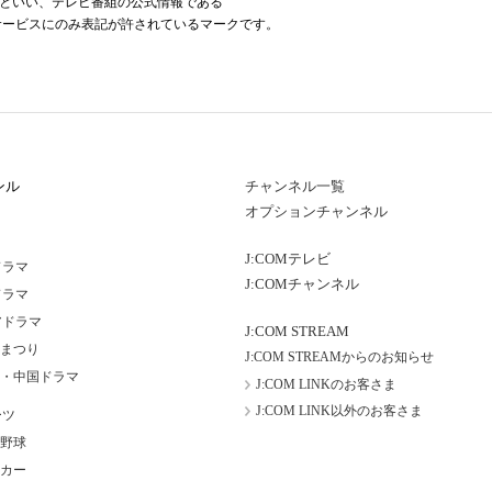
a Mark」といい、テレビ番組の公式情報である
報」を利用したサービスにのみ表記が許されているマークです。
ンル
チャンネル一覧
オプションチャンネル
J:COMテレビ
ドラマ
J:COMチャンネル
ドラマ
アドラマ
J:COM STREAM
まつり
J:COM STREAMからのお知らせ
・中国ドラマ
J:COM LINKのお客さま
J:COM LINK以外のお客さま
ーツ
野球
カー