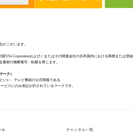
合がございます。
米国TiVo Corporationおよび／またはその関連会社の日本国内における商標または
る素材の無断複写・転載を禁じます。
組情報マーク）
a Mark」といい、テレビ番組の公式情報である
報」を利用したサービスにのみ表記が許されているマークです。
ンル
チャンネル一覧