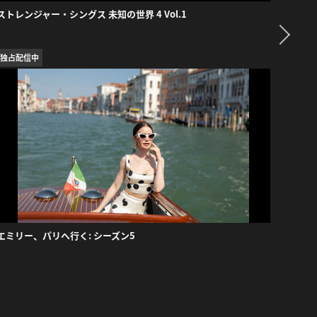
ストレンジャー・シングス 未知の世界 4 Vol.1
ウェン
独占配信中
独占配
エミリー、パリへ行く: シーズン5
イカゲ