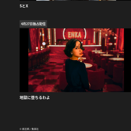
SとX
4月27日独占配信
地獄に堕ちるわよ
© 新庄耕／集英社