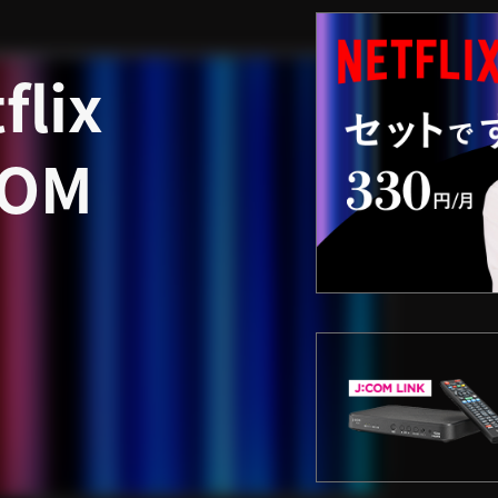
lix
OM