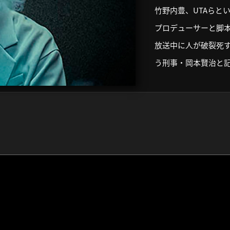
竹野内豊、UTAらと
プロデューサーと脚
放送中に人が破裂死す
う刑事・岡本賢治と