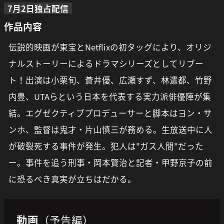
7月2日独占配信
作品内容
伝説的映画が東宝とNetflixの初タッグにより、オリジ
ナルストーリーによるドラマシリーズとしてリブー
ト！出演は小栗旬、蒼井優、広瀬すず、林遣都、竹野
内豊、UTAらという日本を代表する実力派俳優陣が集
結。エグゼクティブプロデューサーと脚本はヨン・サ
ンホ、監督は鬼才・片山慎三が務める。生放送中に人
が破裂死する事件が発生。犯人は"ガス人間"だった
ー。事件を追う刑事・岡本賢治と記者・甲野京子の前
に恐るべき真実が立ちはだかる。
動画
（予告編）