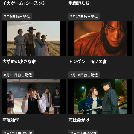
イカゲーム: シーズン3
地面師たち
7月9日独占配信
7月17日独占配信
大草原の小さな家
トングン －呪いの宮－
6月11日独占配信
7月18日独占配信
喧嘩独学
恋は命がけ
7月12日独占配信
7月2日独占配信