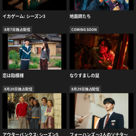
イカゲーム: シーズン3
地面師たち
8月7日独占配信
COMING SOON
恋は飴模様
なりすましの鼠
8月20日独占配信
8月29日独占配信
アウターバンクス: シーズン5
フォーハンズ 〜2人のソナタ〜