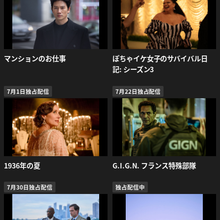
マンションのお仕事
ぽちゃイケ女子のサバイバル日
記: シーズン3
7月1日独占配信
7月22日独占配信
1936年の夏
G.I.G.N. フランス特殊部隊
7月30日独占配信
独占配信中