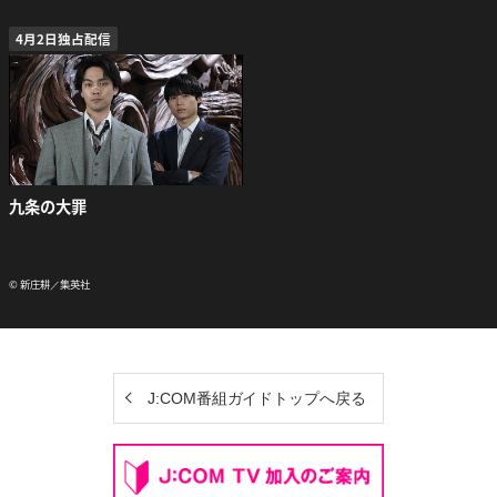
4月2日独占配信
九条の大罪
© 新庄耕／集英社
J:COM番組ガイドトップへ戻る