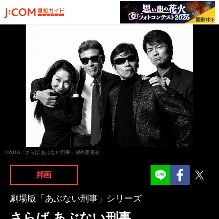
©2016「さらば あぶない刑事」製作委員会
Facebook
Twit
邦画
劇場版「あぶない刑事」シリーズ
さらば あぶない刑事