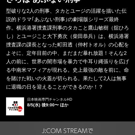
型破りな2人の刑事、タカとユージの活躍を描いた伝
説的ドラマ｢あぶない刑事｣の劇場版シリーズ最終
作。横浜港署捜査課刑事のタカこと鷹山敏樹（舘ひろ
し）とユージこと大下勇次（柴田恭兵）は、横浜港署
捜査課の課長となった町田透（仲村トオル）の心配を
よそに、定年目前の中、まだまだ暴れ放題！そんな2
人の前に、世界の闇市場を暴力で牛耳り縄張りを広げ
る中南米マフィアが現れる。史上最強の敵を前に、命
を賭けた戦いの火蓋が切られる。果たして2人は無事
に退職の日を迎えることができるのか！？
日本映画専門チャンネルHD
8/5(水) 後9:00〜 ほか