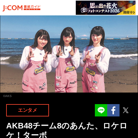
©AKS
Facebook
Twit
エンタメ
AKB48チーム8のあんた、ロケロ
ケ！ターボ