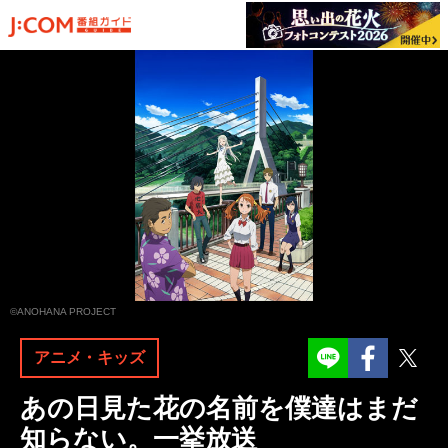
©ANOHANA PROJECT
Facebook
Twit
アニメ・キッズ
あの日見た花の名前を僕達はまだ
知らない。一挙放送