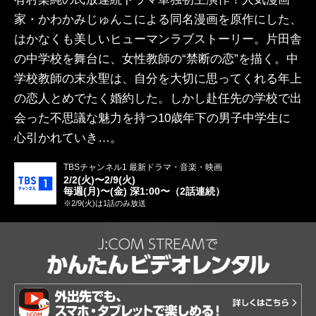
家・かわかみじゅんこによる同名漫画を原作にした、
はかなくも美しいヒューマンラブストーリー。片田舎
の中学校を舞台に、女性教師の“禁断の恋”を描く。中
学校教師の末永聖は、自分を大切に思ってくれる年上
の恋人とめでたく婚約した。しかし赴任先の学校で出
会った不思議な魅力を持つ10歳年下の男子中学生に
心引かれていき…。
TBSチャンネル1 最新ドラマ・音楽・映画
2/2(火)〜2/9(火)
毎週(月)〜(金) 深1:00〜（2話連続）
※2/9(火)は1話のみ放送