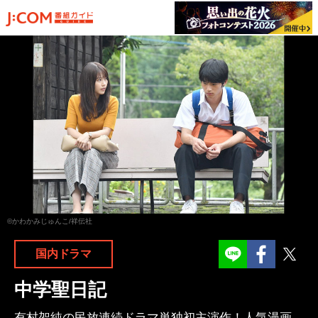
©かわかみじゅんこ/祥伝社
Facebook
Twit
国内ドラマ
中学聖日記
有村架純の民放連続ドラマ単独初主演作！人気漫画