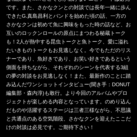
です。また、さかなクンとの対談では長年一緒に歩ん
できたG.真島昌利とバンドを始めた頃の話、一方の
さかなクンは初めて魚に興味をもった時の話など、お
互いのロックンロールの原点にまつわる秘蔵トーク
も！2人が熱中する昆虫トークと魚トーク、愛に溢れ
たいきものトークもお見逃しなく。今でもただのリス
ナーであり、魚好きであり、お笑い好きであるという
側面を持ちながら、それぞれのシーンを代表する3組
の夢の対談をお見逃しなく！また、最新作のことに踏
み込んだワンショットインタビュー(聞き手：DONUT
編集部・森内淳)も敢行。より今回のアルバムやプロ
ジェクトが楽しめる内容となっています。のめり込ん
だものや活躍するステージは三者三様ながら、不思議
と共通点のある空気階段、さかなクンを迎えたここだ
けの対談は必見です。ご期待下さい！