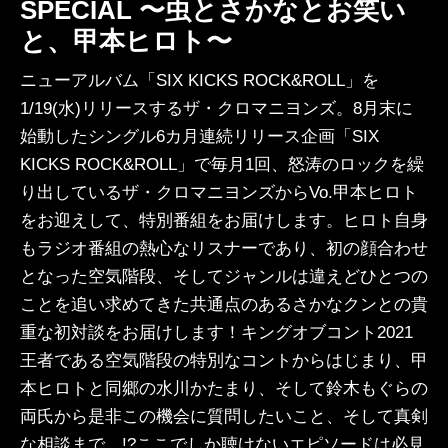
SPECIAL 〜虫とさかなとお笑い
と、甲本ヒロト〜
ニューアルバム「SIX KICKS ROCK&ROLL」を
1/19(水)リリースするザ・クロマニヨンズ。8月末に
始動したシングル6カ月連続リリース企画「SIX
KICKS ROCK&ROLL」で毎月1回、怒涛のロックを繰
り出しているザ・クロマニヨンズからVo.甲本ヒロト
をお迎えして、特別番組をお届けします。ヒロト自身
もラジオ番組の熱心なリスナーであり、初の顔合わせ
となった空気階段、そしてジャンルは違えどひとつの
ことを追い求めてきた共通点のあるさかなクンとの貴
重な初対談をお届けします！キングオブコント2021
王者である空気階段の特別なコントからはじまり、甲
本ヒロトと同郷の水川かたまり、そして鈴木もぐらの
両氏から是非この機会に質問したいこと、そして真剣
な相談まで…!?ここでしか聴けないエピソードは必見