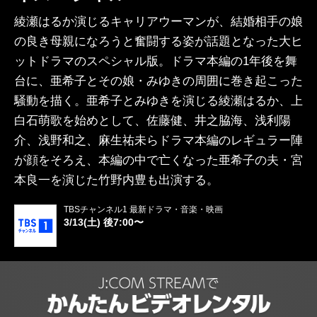
綾瀬はるか演じるキャリアウーマンが、結婚相手の娘
の良き母親になろうと奮闘する姿が話題となった大ヒ
ットドラマのスペシャル版。ドラマ本編の1年後を舞
台に、亜希子とその娘・みゆきの周囲に巻き起こった
騒動を描く。亜希子とみゆきを演じる綾瀬はるか、上
白石萌歌を始めとして、佐藤健、井之脇海、浅利陽
介、浅野和之、麻生祐未らドラマ本編のレギュラー陣
が顔をそろえ、本編の中で亡くなった亜希子の夫・宮
本良一を演じた竹野内豊も出演する。
TBSチャンネル1 最新ドラマ・音楽・映画
3/13(土) 後7:00〜