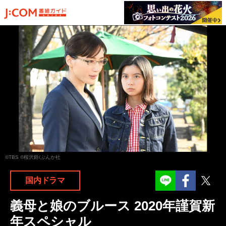
©TBS ©桜沢鈴/ぶんか社
Facebook
Twit
国内ドラマ
義母と娘のブルース 2020年謹賀新
年スペシャル