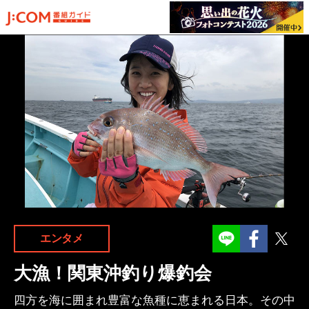
Facebook
Twit
エンタメ
大漁！関東沖釣り爆釣会
四方を海に囲まれ豊富な魚種に恵まれる日本。その中