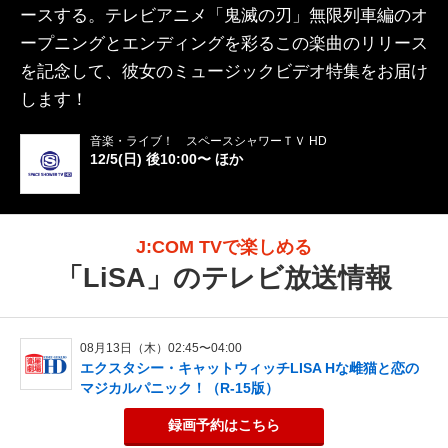
ースする。テレビアニメ「鬼滅の刃」無限列車編のオ
ープニングとエンディングを彩るこの楽曲のリリース
を記念して、彼女のミュージックビデオ特集をお届け
します！
音楽・ライブ！ スペースシャワーＴＶ HD
12/5(日) 後10:00〜 ほか
J:COM TVで楽しめる
「
LiSA
」のテレビ放送情報
08月13日（木）02:45〜04:00
エクスタシー・キャットウィッチLISA Hな雌猫と恋の
マジカルパニック！（R-15版）
録画予約
はこちら