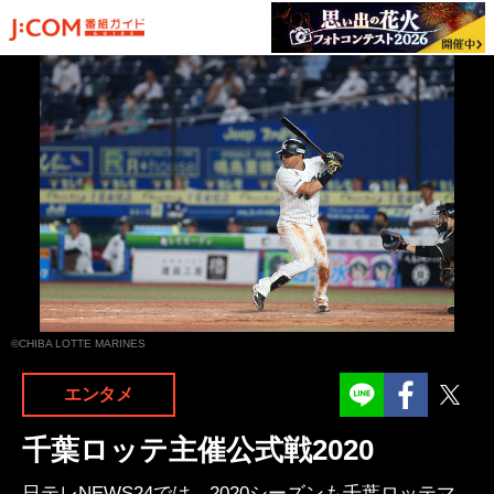
©CHIBA LOTTE MARINES
Facebook
Twit
エンタメ
千葉ロッテ主催公式戦2020
日テレNEWS24では、2020シーズンも千葉ロッテマ