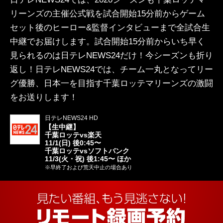
リーンズの主催公式戦を試合開始15分前からゲーム
セット後のヒーロー&監督インタビューまで全試合生
中継でお届けします。試合開始15分前からいち早く
見られるのは日テレNEWS24だけ！今シーズンも折り
返し！日テレNEWS24では、チーム一丸となってリー
グ優勝、日本一を目指す千葉ロッテマリーンズの激闘
をお送りします！
日テレNEWS24 HD
【生中継】
千葉ロッテvs楽天
11/1(日) 後0:45〜
千葉ロッテvsソフトバンク
11/3(火・祝) 後1:45〜 ほか
※早終了および荒天中止の場合あり