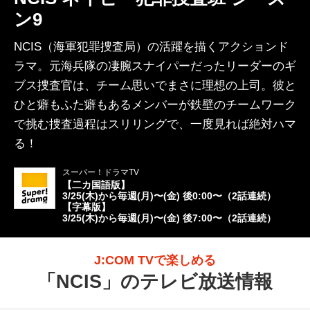
ン9
NCIS（海軍犯罪捜査局）の活躍を描くアクションド
ラマ。元海兵隊の凄腕スナイパーだったリーダーのギ
ブス捜査官は、チーム思いでまさに理想の上司。彼と
ひと癖もふた癖もあるメンバーが鉄壁のチームワーク
で挑む捜査過程はスリリングで、一度見れば絶対ハマ
る！
スーパー！ドラマTV
【二カ国語版】
3/25(木)から毎週(月)〜(金) 後0:00〜（2話連続）
【字幕版】
3/25(木)から毎週(月)〜(金) 後7:00〜（2話連続）
J:COM TVで楽しめる
「
NCIS
」のテレビ放送情報