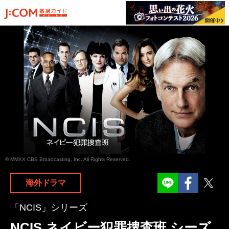
© MMXX CBS Broadcasting, Inc. All Rights Reserved.
Facebook
Twit
海外ドラマ
「NCIS」シリーズ
NCIS ネイビー犯罪捜査班 シーズ