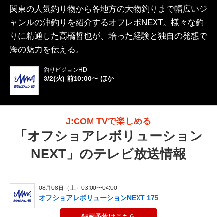
関東の人気釣り物から各地方の大物釣りまで幅広いジ
ャンルの沖釣りを紹介するオフレボNEXT。様々な釣
りに精通した高橋哲也が、培った経験と独自の発想で
海の魅力を伝える。
釣りビジョンHD
3/2(火) 前10:00〜 ほか
J:COM TVで楽しめる
「
オフショアレボリューション
NEXT
」のテレビ放送情報
08月08日（土）03:00〜04:00
オフショアレボリューションNEXT 175
録画予約
はこちら