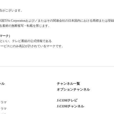
合がございます。
米国TiVo Corporationおよび／またはその関連会社の日本国内における商標または
る素材の無断複写・転載を禁じます。
組情報マーク）
a Mark」といい、テレビ番組の公式情報である
報」を利用したサービスにのみ表記が許されているマークです。
ンル
チャンネル一覧
オプションチャンネル
J:COMテレビ
ドラマ
J:COMチャンネル
ドラマ