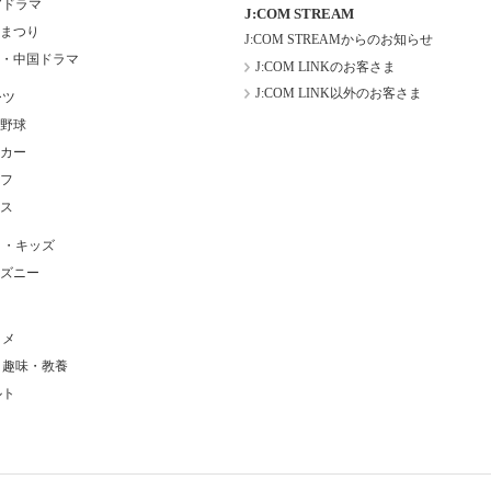
アドラマ
J:COM STREAM
まつり
J:COM STREAMからのお知らせ
・中国ドラマ
J:COM LINKのお客さま
J:COM LINK以外のお客さま
ーツ
野球
カー
フ
ス
メ・キッズ
ズニー
タメ
・趣味・教養
ルト