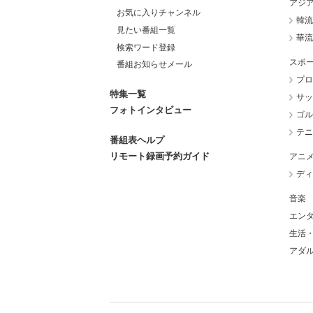
アジ
お気に入りチャンネル
韓流
見たい番組一覧
華流
検索ワード登録
スポ
番組お知らせメール
プロ
特集一覧
サッ
フォトインタビュー
ゴル
テニ
番組表ヘルプ
リモート録画予約ガイド
アニ
ディ
音楽
エン
生活
アダ