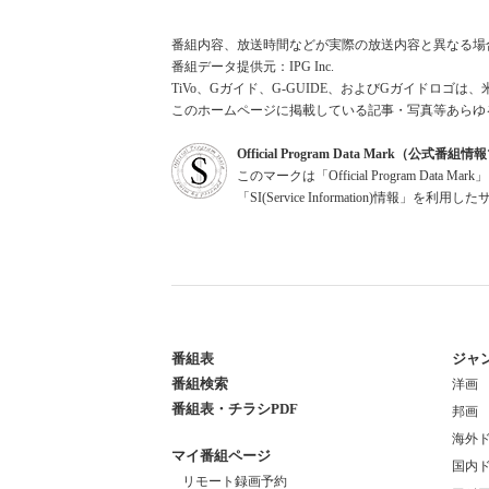
番組内容、放送時間などが実際の放送内容と異なる場
番組データ提供元：IPG Inc.
TiVo、Gガイド、G-GUIDE、およびGガイドロゴは、
このホームページに掲載している記事・写真等あらゆ
Official Program Data Mark（公式番
このマークは「Official Program Dat
「SI(Service Information)情
番組表
ジャ
番組検索
洋画
番組表・チラシPDF
邦画
海外
マイ番組ページ
国内
リモート録画予約