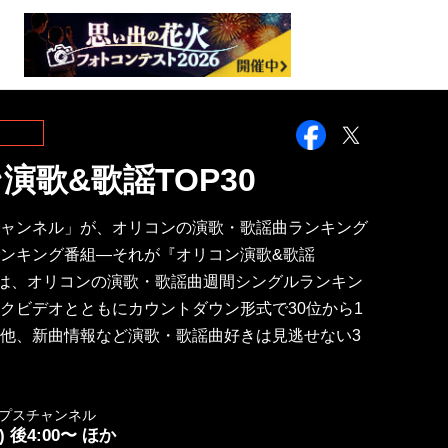
Facebook
Twitter
演歌&歌謡TOP30
ャンネル」が、オリコンの演歌・歌謡曲ランキング
ンキング番組―それが『オリコン演歌&歌謡
番組では、オリコンの演歌・歌謡曲週間シングルランキン
クビデオとともにカウントダウン形式で30位から1
他、新曲情報など演歌・歌謡曲好きは見逃せない3
プスチャンネル
 後4:00〜 ほか