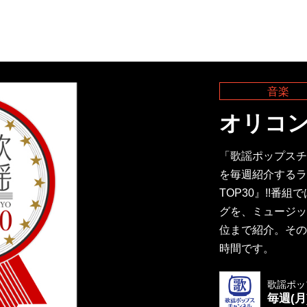
音楽
オリコン
「歌謡ポップスチ
を毎週紹介するラ
TOP30』!!
グを、ミュージッ
位まで紹介。その
時間です。
歌謡ポッ
毎週(月)