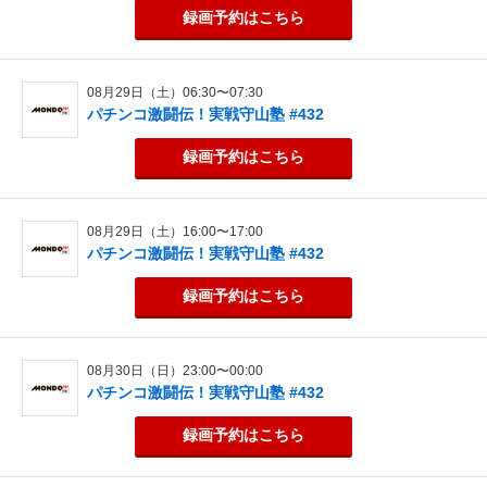
録画予約
はこちら
08月29日（土）06:30〜07:30
パチンコ激闘伝！実戦守山塾 #432
録画予約
はこちら
08月29日（土）16:00〜17:00
パチンコ激闘伝！実戦守山塾 #432
録画予約
はこちら
08月30日（日）23:00〜00:00
パチンコ激闘伝！実戦守山塾 #432
録画予約
はこちら