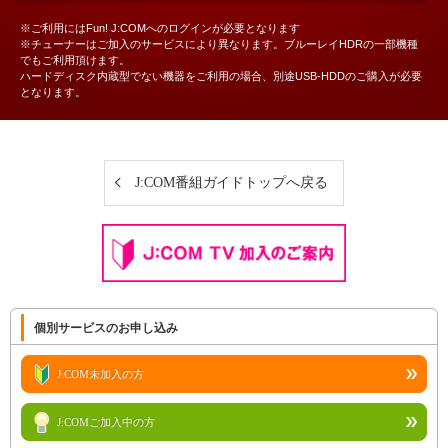
※ご利用にはFun! J:COMへのログインが必要となります
※チューナーはご加入のサービスにより異なります。ブルーレイHDRの一部機種
でもご利用頂けます。
ハードディスク内蔵型でない機器をご利用の場合、別途USB-HDDのご購入が必要
となります。
J:COM番組ガイドトップへ戻る
個別サービスのお申し込み
J:COM未加入の方
J:COMご加入中の方