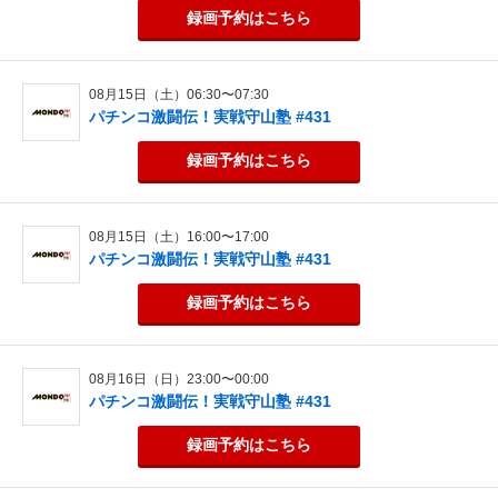
録画予約
はこちら
08月15日（土）06:30〜07:30
パチンコ激闘伝！実戦守山塾 #431
録画予約
はこちら
08月15日（土）16:00〜17:00
パチンコ激闘伝！実戦守山塾 #431
録画予約
はこちら
08月16日（日）23:00〜00:00
パチンコ激闘伝！実戦守山塾 #431
録画予約
はこちら