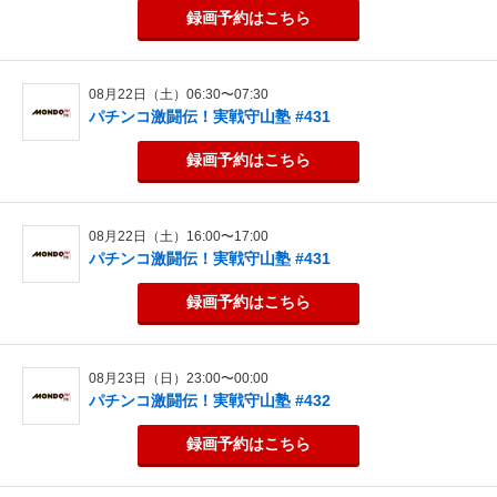
録画予約
はこちら
08月22日（土）06:30〜07:30
パチンコ激闘伝！実戦守山塾 #431
録画予約
はこちら
08月22日（土）16:00〜17:00
パチンコ激闘伝！実戦守山塾 #431
録画予約
はこちら
08月23日（日）23:00〜00:00
パチンコ激闘伝！実戦守山塾 #432
録画予約
はこちら