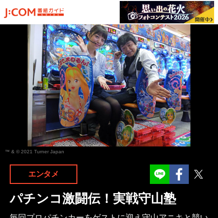
™ & © 2021 Turner Japan
Facebook
Twit
エンタメ
パチンコ激闘伝！実戦守山塾
毎回プロパチンカーをゲストに迎え守山アニキと競い