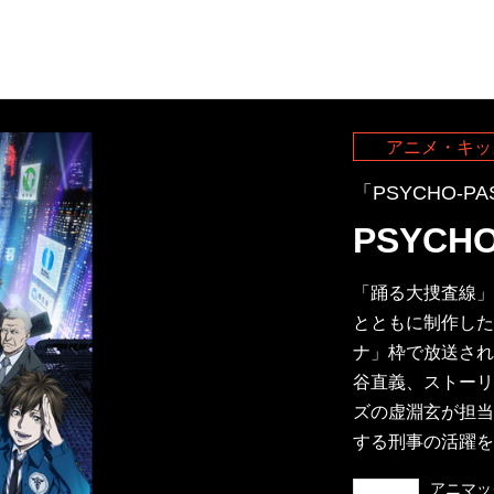
アニメ・キッ
「PSYCHO-
PSYCH
「踊る大捜査線」シ
とともに制作した
ナ」枠で放送された。
谷直義、ストーリ
ズの虚淵玄が担当
する刑事の活躍を
アニマッ