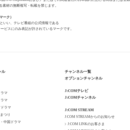
る素材の無断複写・転載を禁じます。
組情報マーク）
a Mark」といい、テレビ番組の公式情報である
報」を利用したサービスにのみ表記が許されているマークです。
ンル
チャンネル一覧
オプションチャンネル
J:COMテレビ
ドラマ
J:COMチャンネル
ドラマ
アドラマ
J:COM STREAM
まつり
J:COM STREAMからのお知らせ
・中国ドラマ
J:COM LINKのお客さま