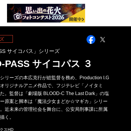
Facebook
Twitter
ズ
PASS サイコパス」シリーズ
O-PASS サイコパス ３
リーズの本広克行が総監督を務め、Production I.G
オリジナルアニメ作品で、フジテレビ「ノイタミ
監督は「劇場版 BLOOD-C The Last Dark」の塩
ー原案と脚本は「魔法少女まどか☆マギカ」シリー
。近未来の管理社会を舞台に、公安局刑事課に所属
描く。
クスHD