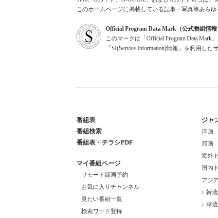
このホームページに掲載している記事・写真等あらゆ
Official Program Data Mark（公式番
このマークは「Official Program Dat
「SI(Service Information)情
番組表
ジャ
番組検索
洋画
番組表・チラシPDF
邦画
海外
マイ番組ページ
国内
リモート録画予約
アジ
お気に入りチャンネル
韓流
見たい番組一覧
華流
検索ワード登録