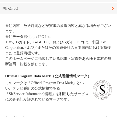
問い合わせ
番組内容、放送時間などが実際の放送内容と異なる場合がござい
ます。
番組データ提供元：IPG Inc.
TiVo、Gガイド、G-GUIDE、およびGガイドロゴは、米国TiVo
Corporationおよび／またはその関連会社の日本国内における商標
または登録商標です。
このホームページに掲載している記事・写真等あらゆる素材の無
断複写・転載を禁じます。
Official Program Data Mark（公式番組情報マーク）
このマークは「Official Program Data Mark」とい
い、テレビ番組の公式情報である
「SI(Service Information)情報」を利用したサービス
にのみ表記が許されているマークです。