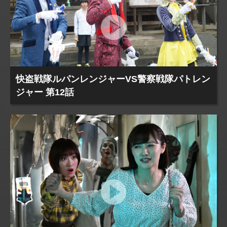
快盗戦隊ルパンレンジャーVS警察戦隊パトレン
ジャー 第12話