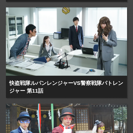
快盗戦隊ルパンレンジャーVS警察戦隊パトレン
ジャー 第11話