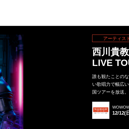
アーティス
西川貴教 T
LIVE TO
誰も観たことのな
い歌唱力で幅広い
国ツアーを放送。
WOWO
12/12(