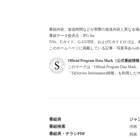
番組内容、放送時間などが実際の放送内容と異なる場
番組データ提供元：IPG Inc.
TiVo、Gガイド、G-GUIDE、およびGガイドロゴは、
このホームページに掲載している記事・写真等あらゆ
Official Program Data Mark（公式番
このマークは「Official Program Dat
「SI(Service Information)情
番組表
ジャ
番組検索
洋画
番組表・チラシPDF
邦画