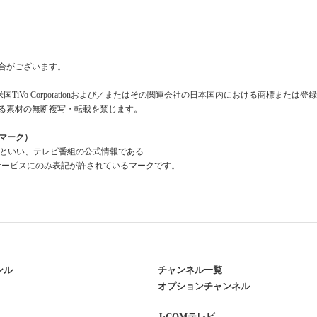
合がございます。
米国TiVo Corporationおよび／またはその関連会社の日本国内における商標または
る素材の無断複写・転載を禁じます。
組情報マーク）
a Mark」といい、テレビ番組の公式情報である
報」を利用したサービスにのみ表記が許されているマークです。
ンル
チャンネル一覧
オプションチャンネル
J:COMテレビ